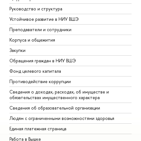
Руководство и структура
Д
Устойчивое развитие в НИУ ВШЭ
О
Преподаватели и сотрудники
П
Корпуса и общежития
В
Закупки
П
Обращения граждан в НИУ ВШЭ
А
Фонд целевого капитала
Д
Противодействие коррупции
Ц
Сведения о доходах, расходах, об имуществе и
Б
обязательствах имущественного характера
О
Сведения об образовательной организации
О
Людям с ограниченными возможностями здоровья
Единая платежная страница
Работа в Вышке