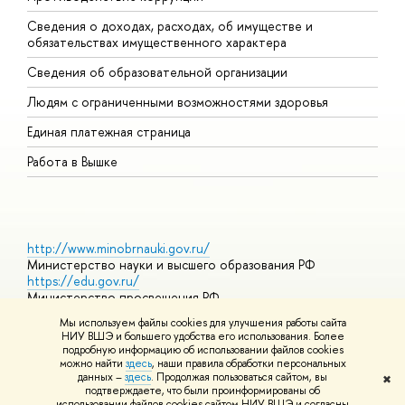
Сведения о доходах, расходах, об имуществе и
Б
обязательствах имущественного характера
О
Сведения об образовательной организации
О
Людям с ограниченными возможностями здоровья
Единая платежная страница
Работа в Вышке
http://www.minobrnauki.gov.ru/
Министерство науки и высшего образования РФ
https://edu.gov.ru/
Министерство просвещения РФ
https://elearning.hse.ru/mooc
Мы используем файлы cookies для улучшения работы сайта
Массовые открытые онлайн-курсы
НИУ ВШЭ и большего удобства его использования. Более
подробную информацию об использовании файлов cookies
можно найти
здесь
, наши правила обработки персональных
данных –
здесь
. Продолжая пользоваться сайтом, вы
✖
© НИУ ВШЭ 1993–2026
Адреса и контакты
Условия
подтверждаете, что были проинформированы об
использования материалов
Политика конфиденциальности
Карта
использовании файлов cookies сайтом НИУ ВШЭ и согласны