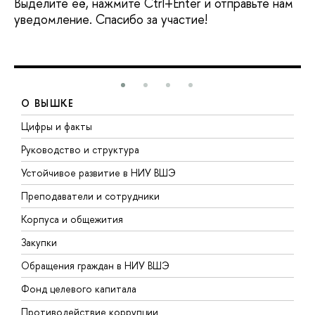
Выделите её, нажмите Ctrl+Enter и отправьте нам
уведомление. Спасибо за участие!
О ВЫШКЕ
Цифры и факты
Л
Руководство и структура
Д
Устойчивое развитие в НИУ ВШЭ
О
Преподаватели и сотрудники
П
Корпуса и общежития
В
Закупки
П
Обращения граждан в НИУ ВШЭ
А
Фонд целевого капитала
Д
Противодействие коррупции
Ц