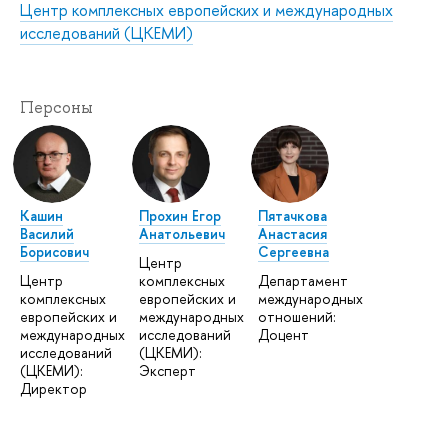
Центр комплексных европейских и международных
исследований (ЦКЕМИ)
Персоны
Кашин
Прохин Егор
Пятачкова
Василий
Анатольевич
Анастасия
Борисович
Сергеевна
Центр
Центр
комплексных
Департамент
комплексных
европейских и
международных
европейских и
международных
отношений:
международных
исследований
Доцент
исследований
(ЦКЕМИ):
(ЦКЕМИ):
Эксперт
Директор