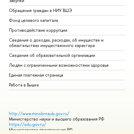
Закупки
П
Обращения граждан в НИУ ВШЭ
А
Фонд целевого капитала
Д
Противодействие коррупции
Ц
Сведения о доходах, расходах, об имуществе и
Б
обязательствах имущественного характера
О
Сведения об образовательной организации
О
Людям с ограниченными возможностями здоровья
Единая платежная страница
Работа в Вышке
http://www.minobrnauki.gov.ru/
Министерство науки и высшего образования РФ
https://edu.gov.ru/
Министерство просвещения РФ