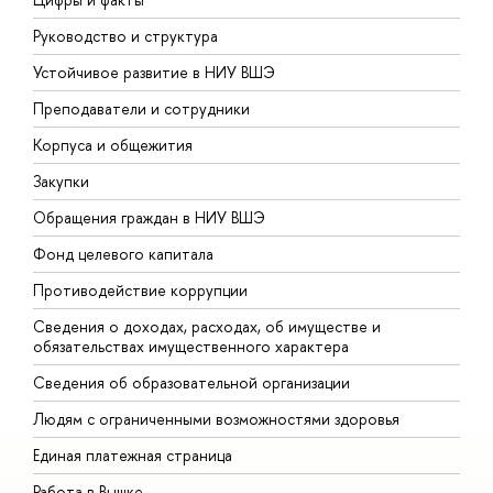
Руководство и структура
Д
Устойчивое развитие в НИУ ВШЭ
О
Преподаватели и сотрудники
П
Корпуса и общежития
В
Закупки
П
Обращения граждан в НИУ ВШЭ
А
Фонд целевого капитала
Д
Противодействие коррупции
Ц
Сведения о доходах, расходах, об имуществе и
Б
обязательствах имущественного характера
О
Сведения об образовательной организации
О
Людям с ограниченными возможностями здоровья
Единая платежная страница
Работа в Вышке