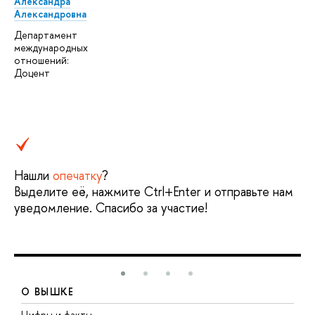
Александра
Александровна
Департамент
международных
отношений:
Доцент
Нашли
опечатку
?
Выделите её, нажмите Ctrl+Enter и отправьте нам
уведомление. Спасибо за участие!
О ВЫШКЕ
Цифры и факты
Л