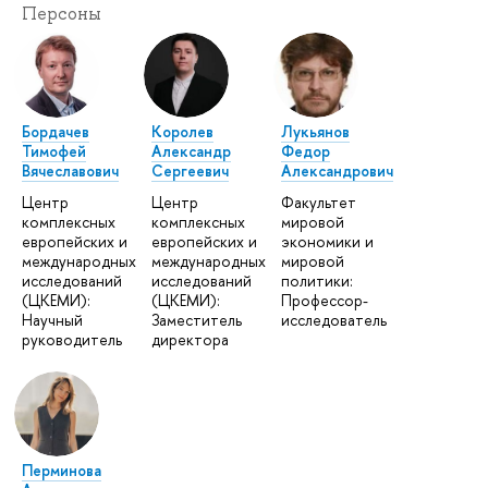
Персоны
Бордачев
Королев
Лукьянов
Тимофей
Александр
Федор
Вячеславович
Сергеевич
Александрович
Центр
Центр
Факультет
комплексных
комплексных
мировой
европейских и
европейских и
экономики и
международных
международных
мировой
исследований
исследований
политики:
(ЦКЕМИ):
(ЦКЕМИ):
Профессор-
Научный
Заместитель
исследователь
руководитель
директора
Перминова