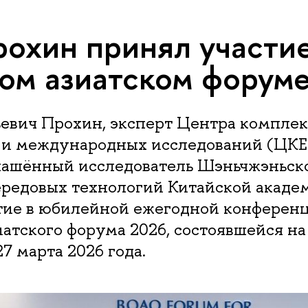
рохин принял участие
ом азиатском форум
ьевич Прохин, эксперт Центра компле
 и международных исследований (Ц
ашённый исследователь Шэньчжэньск
ередовых технологий Китайской академ
тие в юбилейной ежегодной конферен
иатского форума 2026, состоявшейся на
7 марта 2026 года.