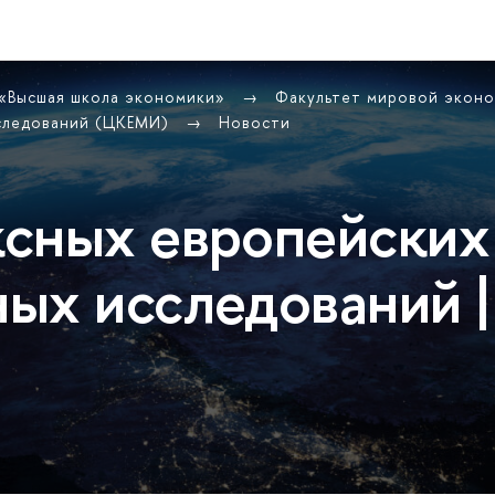
 «Высшая школа экономики»
Факультет мировой экон
сследований (ЦКЕМИ)
Новости
сных европейских
ых исследований |