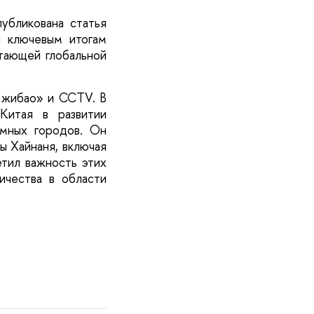
убликована статья
я ключевым итогам
тающей глобальной
 жибао» и CCTV. В
Китая в развитии
умных городов. Он
ы Хайнаня, включая
етил важность этих
ичества в области