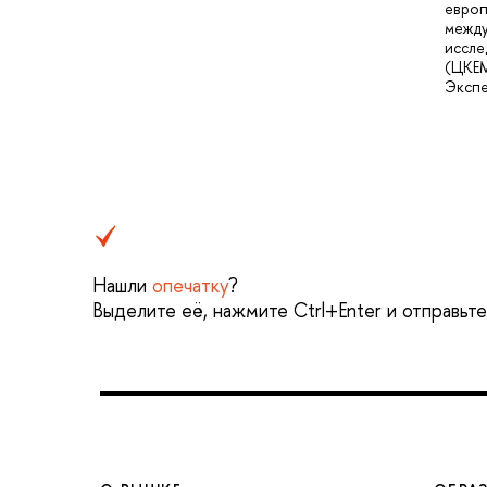
европ
межд
иссле
(ЦКЕМ
Эксп
Нашли
опечатку
?
Выделите её, нажмите Ctrl+Enter и отправьт