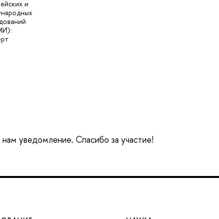
ейских и
ународных
дований
И):
ерт
е нам уведомление. Спасибо за участие!