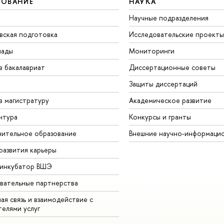
ЗОВАНИЕ
НАУКА
Научные подразделения
вская подготовка
Исследовательские проекты
иады
Мониторинги
в бакалавриат
Диссертационные советы
Защиты диссертаций
в магистратуру
Академическое развитие
нтура
Конкурсы и гранты
ительное образование
Внешние научно-информаци
развития карьеры
-инкубатор ВШЭ
вательные партнерства
ая связь и взаимодействие с
телями услуг