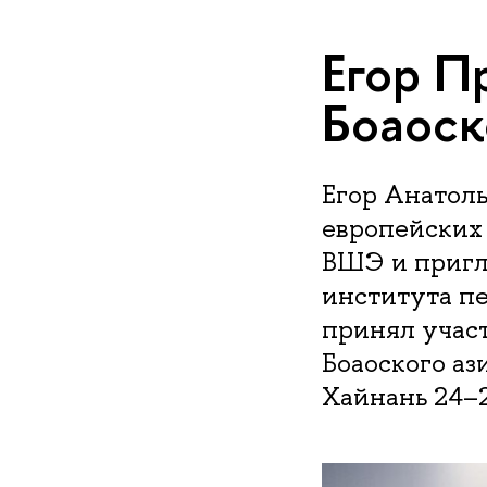
Егор П
Боаоск
Егор Анатол
европейских
ВШЭ и пригл
института п
принял учас
Боаоского аз
Хайнань 24–2