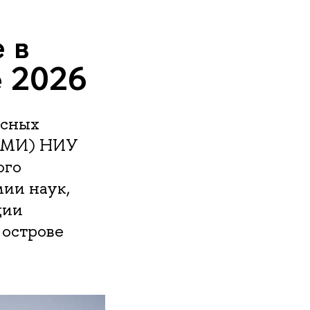
 в
е 2026
ксных
КЕМИ) НИУ
ого
ии наук,
ции
 острове