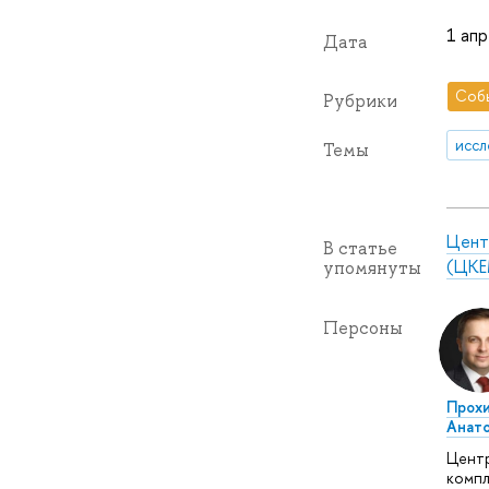
1 апр
Дата
Соб
Рубрики
иссл
Темы
Цент
В статье
(ЦКЕ
упомянуты
Персоны
Прохи
Анато
Цент
компл