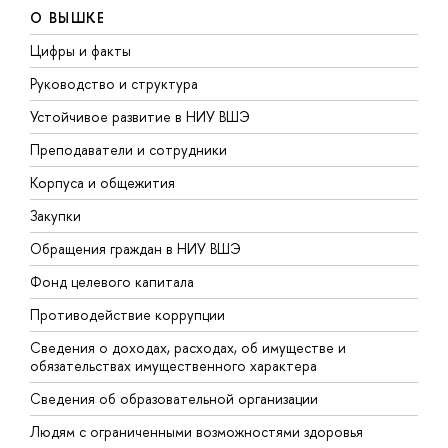
О ВЫШКЕ
Цифры и факты
Л
Руководство и структура
Д
Устойчивое развитие в НИУ ВШЭ
О
Преподаватели и сотрудники
П
Корпуса и общежития
В
Закупки
П
Обращения граждан в НИУ ВШЭ
А
Фонд целевого капитала
Д
Противодействие коррупции
Ц
Сведения о доходах, расходах, об имуществе и
Б
обязательствах имущественного характера
О
Сведения об образовательной организации
О
Людям с ограниченными возможностями здоровья