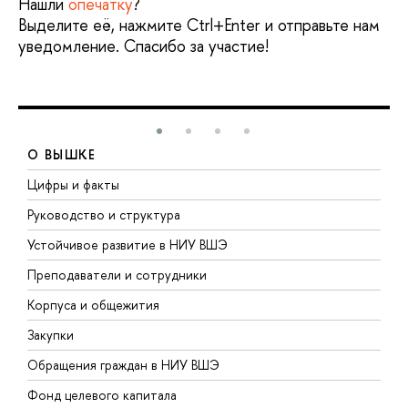
Нашли
опечатку
?
Выделите её, нажмите Ctrl+Enter и отправьте нам
уведомление. Спасибо за участие!
О ВЫШКЕ
Цифры и факты
Л
Руководство и структура
Д
Устойчивое развитие в НИУ ВШЭ
О
Преподаватели и сотрудники
П
Корпуса и общежития
В
Закупки
П
Обращения граждан в НИУ ВШЭ
А
Фонд целевого капитала
Д