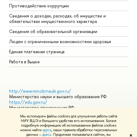
Противодействие коррупции
Ц
Сведения о доходах, расходах, об имуществе и
Б
обязательствах имущественного характера
О
Сведения об образовательной организации
О
Людям с ограниченными возможностями здоровья
Единая платежная страница
Работа в Вышке
http://www.minobrnauki.gov.ru/
Министерство науки и высшего образования РФ
https://edu.gov.ru/
Министерство просвещения РФ
https://elearning.hse.ru/mooc
Мы используем файлы cookies для улучшения работы сайта
Массовые открытые онлайн-курсы
НИУ ВШЭ и большего удобства его использования. Более
подробную информацию об использовании файлов cookies
можно найти
здесь
, наши правила обработки персональных
данных –
здесь
. Продолжая пользоваться сайтом, вы
✖
© НИУ ВШЭ 1993–2026
Адреса и контакты
Условия