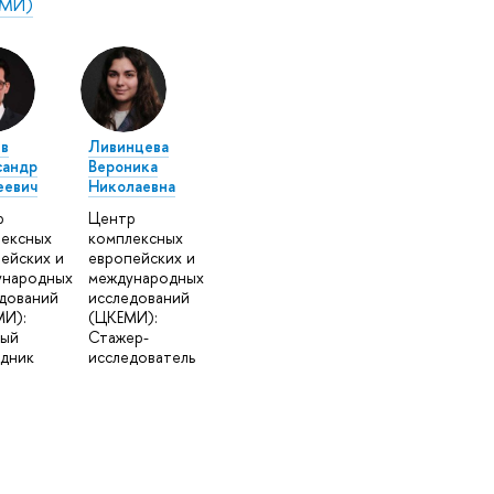
МИ)
в
Ливинцева
сандр
Вероника
еевич
Николаевна
р
Центр
ексных
комплексных
ейских и
европейских и
ународных
международных
дований
исследований
И):
(ЦКЕМИ):
ный
Стажер-
дник
исследователь