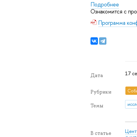
Подробнее
Ознакомится с пр
Программа кон
17 се
Дата
Соб
Рубрики
иссл
Темы
Цент
В статье