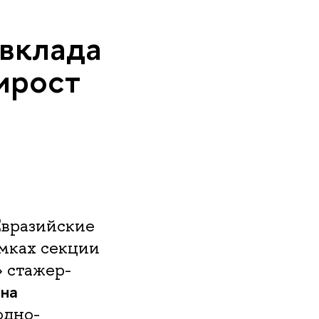
вклада
ирост
Евразийские
мках секции
 стажер-
вна
одно-