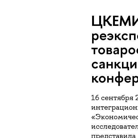
ЦКЕМИ 
реэксп
товаро
санкци
конфе
16 сентября
интеграцион
«Экономичес
исследоват
представила 