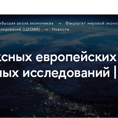
 «Высшая школа экономики»
Факультет мировой экон
сследований (ЦКЕМИ)
Новости
сных европейских
ых исследований |