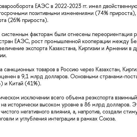
оварооборота ЕАЭС в 2022-2023 гг. имел двойственную
госрочными позитивными изменениями (74% прироста),
та (26% прироста).
 системным факторам были отнесены переориентация р
 стран ЕАЭС, рост промышленной кооперации между Бе
величение экспорта Казахстана, Киргизии и Армении в 
ии.
 санкционных товаров в Россию через Казахстан, Кирг
 оценен в 9,1 млрд долларов. Основными странами-пос
) и Китай (41%).
ическом исключении всего объема реэкспорта взаимны
на исторически высоком уровне в 86 млрд долларов. Эт
 чистого негативного влияния, а, напротив, создали стим
говли и углубления интеграции в рамках Союза.