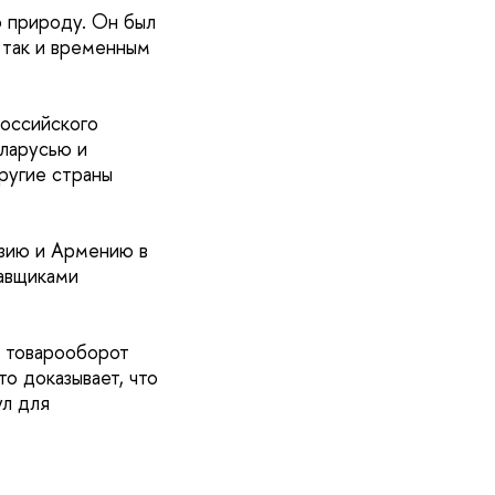
 природу. Он был
 так и временным
оссийского
ларусью и
другие страны
изию и Армению в
тавщиками
й товарооборот
о доказывает, что
ул для