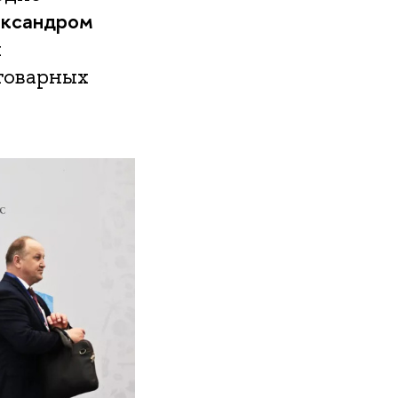
ександром
я
товарных