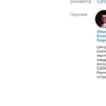
(ЦКЕ
упомянуты
Персоны
Зайце
Алек
Андр
Цент
компл
европ
межд
иссле
(ЦКЕМ
Науч
сотру