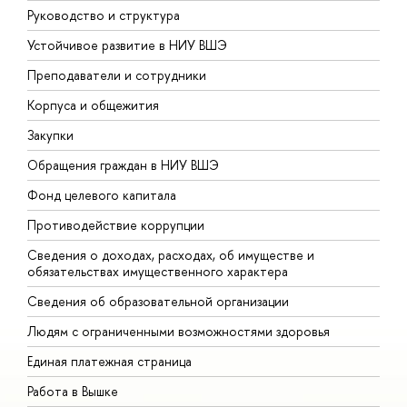
Руководство и структура
Д
Устойчивое развитие в НИУ ВШЭ
О
Преподаватели и сотрудники
П
Корпуса и общежития
В
Закупки
П
Обращения граждан в НИУ ВШЭ
А
Фонд целевого капитала
Д
Противодействие коррупции
Ц
Сведения о доходах, расходах, об имуществе и
Б
обязательствах имущественного характера
О
Сведения об образовательной организации
О
Людям с ограниченными возможностями здоровья
Единая платежная страница
Работа в Вышке