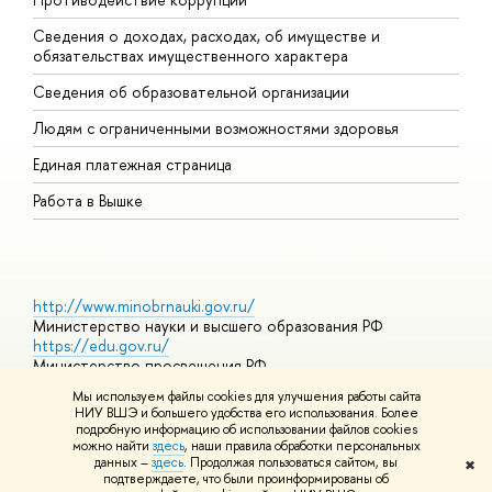
Сведения о доходах, расходах, об имуществе и
Б
обязательствах имущественного характера
О
Сведения об образовательной организации
О
Людям с ограниченными возможностями здоровья
Единая платежная страница
Работа в Вышке
http://www.minobrnauki.gov.ru/
Министерство науки и высшего образования РФ
https://edu.gov.ru/
Министерство просвещения РФ
https://elearning.hse.ru/mooc
Мы используем файлы cookies для улучшения работы сайта
Массовые открытые онлайн-курсы
НИУ ВШЭ и большего удобства его использования. Более
подробную информацию об использовании файлов cookies
можно найти
здесь
, наши правила обработки персональных
данных –
здесь
. Продолжая пользоваться сайтом, вы
✖
© НИУ ВШЭ 1993–2026
Адреса и контакты
Условия
подтверждаете, что были проинформированы об
использования материалов
Политика конфиденциальности
Карта