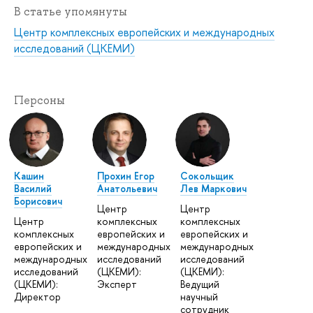
В статье упомянуты
Центр комплексных европейских и международных
исследований (ЦКЕМИ)
Персоны
Кашин
Прохин Егор
Сокольщик
Василий
Анатольевич
Лев Маркович
Борисович
Центр
Центр
Центр
комплексных
комплексных
комплексных
европейских и
европейских и
европейских и
международных
международных
международных
исследований
исследований
исследований
(ЦКЕМИ):
(ЦКЕМИ):
(ЦКЕМИ):
Эксперт
Ведущий
Директор
научный
сотрудник