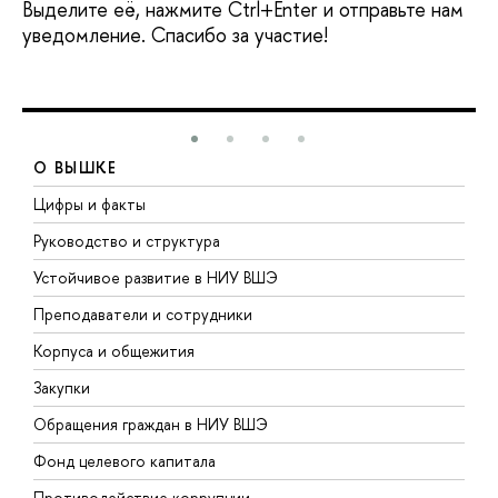
Выделите её, нажмите Ctrl+Enter и отправьте нам
уведомление. Спасибо за участие!
О ВЫШКЕ
Цифры и факты
Л
Руководство и структура
Д
Устойчивое развитие в НИУ ВШЭ
О
Преподаватели и сотрудники
П
Корпуса и общежития
В
Закупки
П
Обращения граждан в НИУ ВШЭ
А
Фонд целевого капитала
Д
Противодействие коррупции
Ц