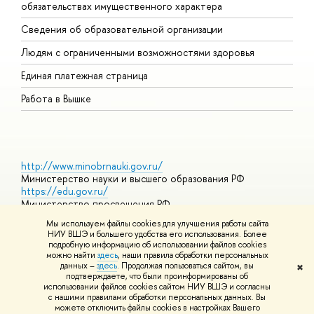
обязательствах имущественного характера
О
Сведения об образовательной организации
О
Людям с ограниченными возможностями здоровья
Единая платежная страница
Работа в Вышке
http://www.minobrnauki.gov.ru/
Министерство науки и высшего образования РФ
https://edu.gov.ru/
Министерство просвещения РФ
https://elearning.hse.ru/mooc
Мы используем файлы cookies для улучшения работы сайта
Массовые открытые онлайн-курсы
НИУ ВШЭ и большего удобства его использования. Более
подробную информацию об использовании файлов cookies
можно найти
здесь
, наши правила обработки персональных
данных –
здесь
. Продолжая пользоваться сайтом, вы
✖
© НИУ ВШЭ 1993–2026
Адреса и контакты
Условия
подтверждаете, что были проинформированы об
использования материалов
Политика конфиденциальности
Карта
использовании файлов cookies сайтом НИУ ВШЭ и согласны
сайта
с нашими правилами обработки персональных данных. Вы
Шрифты HSE Sans и HSE Slab разработаны в
Школе дизайна НИУ
можете отключить файлы cookies в настройках Вашего