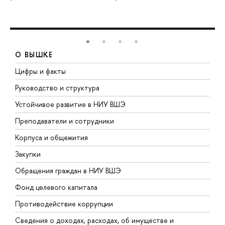
О ВЫШКЕ
Цифры и факты
Л
Руководство и структура
Д
Устойчивое развитие в НИУ ВШЭ
О
Преподаватели и сотрудники
П
Корпуса и общежития
В
Закупки
П
Обращения граждан в НИУ ВШЭ
А
Фонд целевого капитала
Д
Противодействие коррупции
Ц
Сведения о доходах, расходах, об имуществе и
Б