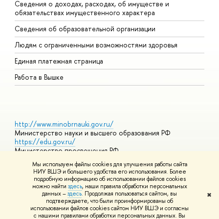
Сведения о доходах, расходах, об имуществе и
Б
обязательствах имущественного характера
О
Сведения об образовательной организации
О
Людям с ограниченными возможностями здоровья
Единая платежная страница
Работа в Вышке
http://www.minobrnauki.gov.ru/
Министерство науки и высшего образования РФ
https://edu.gov.ru/
Министерство просвещения РФ
https://elearning.hse.ru/mooc
Мы используем файлы cookies для улучшения работы сайта
Массовые открытые онлайн-курсы
НИУ ВШЭ и большего удобства его использования. Более
подробную информацию об использовании файлов cookies
можно найти
здесь
, наши правила обработки персональных
данных –
здесь
. Продолжая пользоваться сайтом, вы
✖
© НИУ ВШЭ 1993–2026
Адреса и контакты
Условия
подтверждаете, что были проинформированы об
использования материалов
Политика конфиденциальности
Карта
использовании файлов cookies сайтом НИУ ВШЭ и согласны
сайта
с нашими правилами обработки персональных данных. Вы