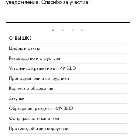
уведомление. Спасибо за участие!
О ВЫШКЕ
Цифры и факты
Л
Руководство и структура
Д
Устойчивое развитие в НИУ ВШЭ
О
Преподаватели и сотрудники
П
Корпуса и общежития
В
Закупки
П
Обращения граждан в НИУ ВШЭ
А
Фонд целевого капитала
Д
Противодействие коррупции
Ц