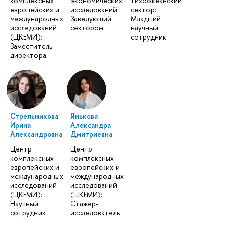
комплексных
экономических
тихоокеанский
европейских и
исследований:
сектор:
международных
Заведующий
Младший
исследований
сектором
научный
(ЦКЕМИ):
сотрудник
Заместитель
директора
Стрельникова
Янькова
Ирина
Александра
Александровна
Дмитриевна
Центр
Центр
комплексных
комплексных
европейских и
европейских и
международных
международных
исследований
исследований
(ЦКЕМИ):
(ЦКЕМИ):
Научный
Стажер-
сотрудник
исследователь