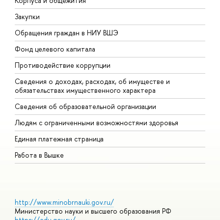
Корпуса и общежития
В
Закупки
П
Обращения граждан в НИУ ВШЭ
А
Фонд целевого капитала
Д
Противодействие коррупции
Ц
Сведения о доходах, расходах, об имуществе и
Б
обязательствах имущественного характера
О
Сведения об образовательной организации
О
Людям с ограниченными возможностями здоровья
Единая платежная страница
Работа в Вышке
http://www.minobrnauki.gov.ru/
Министерство науки и высшего образования РФ
https://edu.gov.ru/