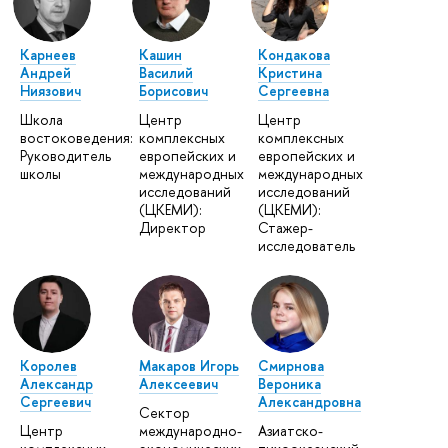
Карнеев
Кашин
Кондакова
Андрей
Василий
Кристина
Ниязович
Борисович
Сергеевна
Школа
Центр
Центр
востоковедения:
комплексных
комплексных
Руководитель
европейских и
европейских и
школы
международных
международных
исследований
исследований
(ЦКЕМИ):
(ЦКЕМИ):
Директор
Стажер-
исследователь
Королев
Макаров Игорь
Смирнова
Александр
Алексеевич
Вероника
Сергеевич
Александровна
Сектор
Центр
международно-
Азиатско-