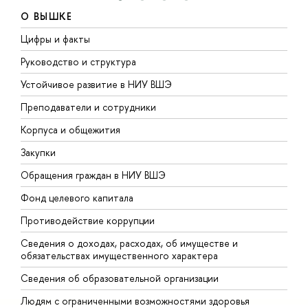
О ВЫШКЕ
Цифры и факты
Л
Руководство и структура
Д
Устойчивое развитие в НИУ ВШЭ
О
Преподаватели и сотрудники
П
Корпуса и общежития
В
Закупки
П
Обращения граждан в НИУ ВШЭ
А
Фонд целевого капитала
Д
Противодействие коррупции
Ц
Сведения о доходах, расходах, об имуществе и
Б
обязательствах имущественного характера
О
Сведения об образовательной организации
О
Людям с ограниченными возможностями здоровья