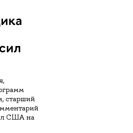
ика
сил
я,
рограмм
и, старший
омментарий
ил США на