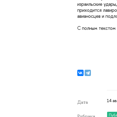
израильские удары
приходится лавиро
авианосцев и подл
С полным текстом
14 ав
Дата
Публ
Рубрики