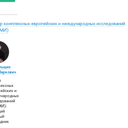
р комплексных европейских и международных исследований
МИ)
льщик
Маркович
р
ексных
ейских и
ународных
дований
И):
щий
ый
дник