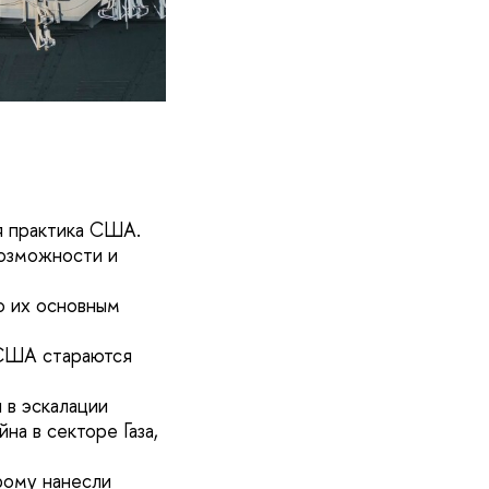
я практика США.
возможности и
о их основным
 США стараются
 в эскалации
на в секторе Газа,
рому нанесли