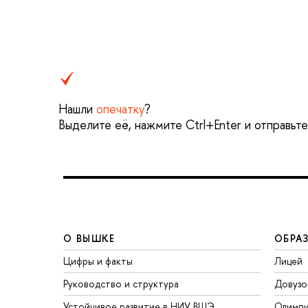
Нашли
опечатку
?
Выделите её, нажмите Ctrl+Enter и отправьт
О ВЫШКЕ
ОБРА
Цифры и факты
Лицей
Руководство и структура
Довузо
Устойчивое развитие в НИУ ВШЭ
Олимп