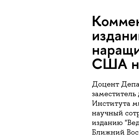
Коммен
издани
наращи
США н
Доцент Депа
заместитель
Института м
научный сот
изданию "Ве
Ближний Вос