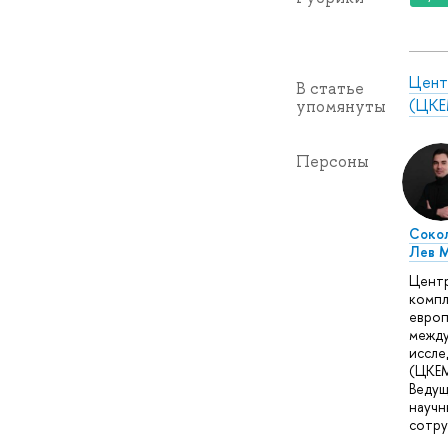
Цент
В статье
(ЦКЕ
упомянуты
Персоны
Соко
Лев 
Цент
компл
европ
межд
иссле
(ЦКЕМ
Веду
научн
сотру