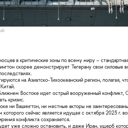
ash
носцев в критические зоны по всему миру – стандартна
ингтон скорее демонстрирует Тегерану свои силовые 
последствиях.
руются на Азиатско-Тихоокеанский регион, полагая, чт
 Китай.
а Ближнем Востоке идет острый вооруженный конфликт,
ать кризис.
оке ни Вашингтон, ни местные акторы не заинтересованы
 которого сейчас является идущая с октября 2023 г. вой
ирения конфликта сохраняется.
будет уже сложно остановить, и даже Иран, ущерб кото