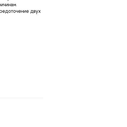
ричинам
средоточение двух