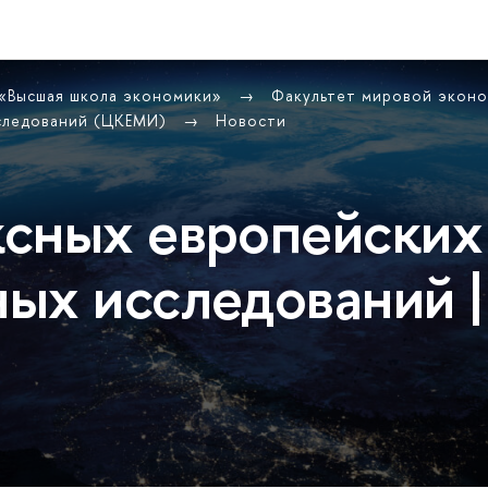
 «Высшая школа экономики»
Факультет мировой экон
сследований (ЦКЕМИ)
Новости
сных европейских
ых исследований |