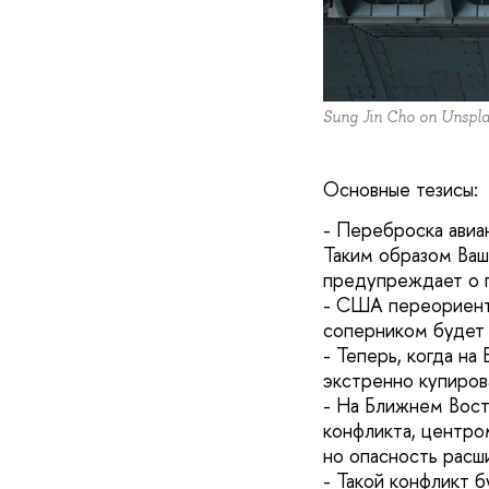
Sung Jin Cho on Unspl
Основные тезисы:
- Переброска авиа
Таким образом Ваш
предупреждает о 
- США переориенти
соперником будет
- Теперь, когда н
экстренно купиров
- На Ближнем Вост
конфликта, центром
но опасность расш
- Такой конфликт 