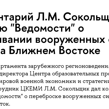
тарий Л.М. Сокольщ
ю "Ведомости" о
вании вооруженных 
а Ближнем Востоке
ртамента зарубежного регионоведени
 директора Центра образовательных п
ировой военной экономики и стратеги
рудник ЦКЕМИ Л.М. Сокольщик дал к
домости" о переброске вооруженных с
ток.