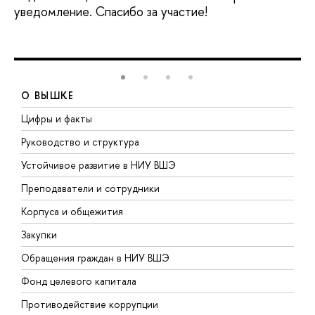
уведомление. Спасибо за участие!
О ВЫШКЕ
Цифры и факты
Л
Руководство и структура
Д
Устойчивое развитие в НИУ ВШЭ
О
Преподаватели и сотрудники
П
Корпуса и общежития
В
Закупки
П
Обращения граждан в НИУ ВШЭ
А
Фонд целевого капитала
Д
Противодействие коррупции
Ц