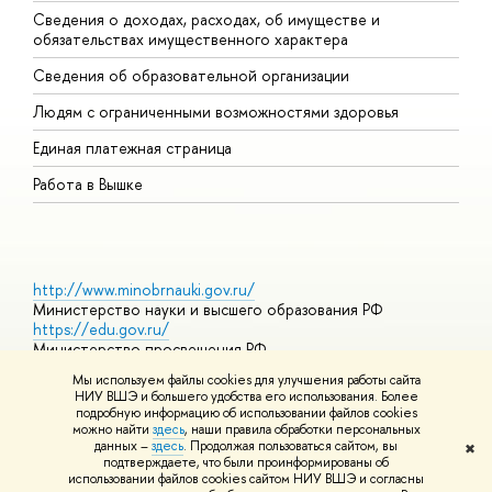
Сведения о доходах, расходах, об имуществе и
Б
обязательствах имущественного характера
О
Сведения об образовательной организации
О
Людям с ограниченными возможностями здоровья
Единая платежная страница
Работа в Вышке
http://www.minobrnauki.gov.ru/
Министерство науки и высшего образования РФ
https://edu.gov.ru/
Министерство просвещения РФ
https://elearning.hse.ru/mooc
Мы используем файлы cookies для улучшения работы сайта
Массовые открытые онлайн-курсы
НИУ ВШЭ и большего удобства его использования. Более
подробную информацию об использовании файлов cookies
можно найти
здесь
, наши правила обработки персональных
данных –
здесь
. Продолжая пользоваться сайтом, вы
✖
© НИУ ВШЭ 1993–2026
Адреса и контакты
Условия
подтверждаете, что были проинформированы об
использования материалов
Политика конфиденциальности
Карта
использовании файлов cookies сайтом НИУ ВШЭ и согласны
сайта