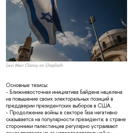
Levi Meir Clancy on Unsplash
Основные тезисы:
-
Ближневосточная инициатива Байдена нацелена
на повышение своих электоральных позиций в
преддверии президентских выборов в США.
- П
родолжение войны в секторе Газа негативно
сказывается на популярности президента: в стране
сторонники палестинцев регулярно устраивают
акции протеста из-за непоследовательной и