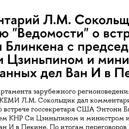
тарий Л.М. Сокольщ
ю "Ведомости" о вст
 Блинкена с предсе
 Цзиньпином и мин
анных дел Ван И в П
ртамента зарубежного регионоведени
КЕМИ Л.М. Сокольщик дал комментар
о встрече госсекретаря США Энтони Б
ем КНР Си Цзиньпином и министром 
ан И в Пекине. По итогам переговоров