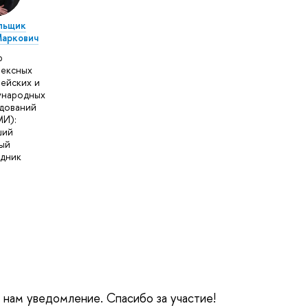
льщик
Маркович
р
ексных
ейских и
ународных
дований
И):
ший
ый
дник
е нам уведомление. Спасибо за участие!