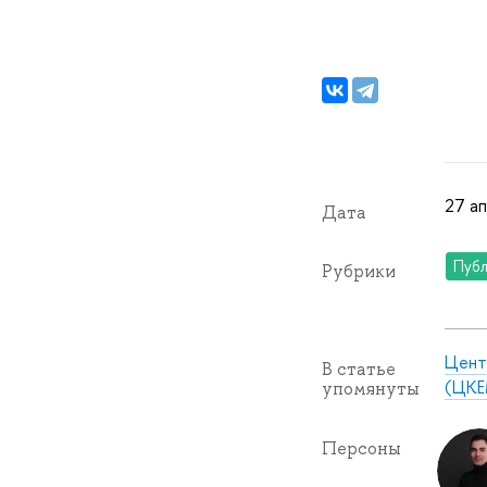
27 ап
Дата
Публ
Рубрики
Цент
В статье
(ЦКЕ
упомянуты
Персоны