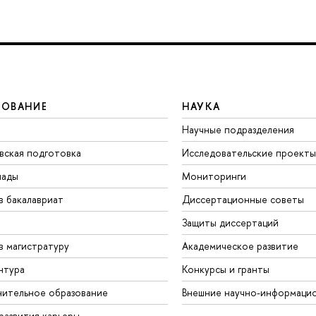
ЗОВАНИЕ
НАУКА
Научные подразделения
вская подготовка
Исследовательские проекты
иады
Мониторинги
в бакалавриат
Диссертационные советы
Защиты диссертаций
в магистратуру
Академическое развитие
нтура
Конкурсы и гранты
ительное образование
Внешние научно-информаци
развития карьеры