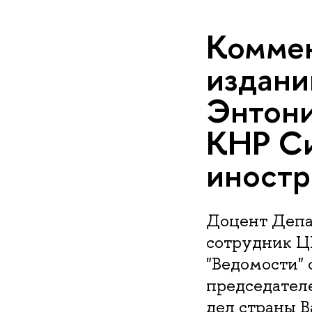
Коммен
издани
Энтони
КНР Си
иностр
Доцент Депа
сотрудник Ц
"Ведомости" 
председател
дел страны В