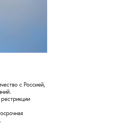
чество с Россией,
аний.
 рестрикции
госрочная
.