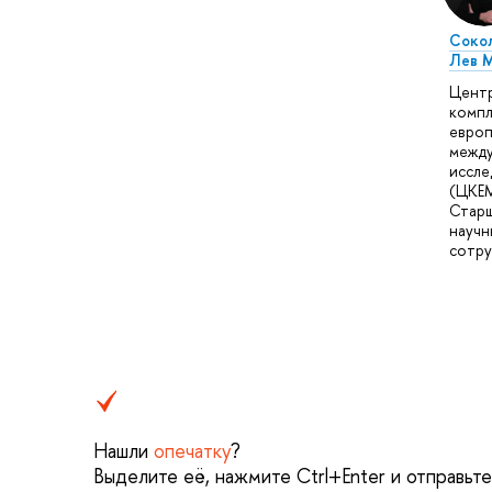
Соко
Лев 
Цент
компл
европ
межд
иссле
(ЦКЕМ
Стар
научн
сотру
Нашли
опечатку
?
Выделите её, нажмите Ctrl+Enter и отправьт