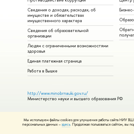
Сведения о доходах, расходах, об
Бизнес
имуществе и обязательствах
Образо
имущественного характера
Обратн
Сведения об образовательной
получа
организации
Людям с ограниченными возможностями
здоровья
Единая платежная страница
Работа в Вышке
http://www.minobrnauki.gov.ru/
Министерство науки и высшего образования РФ
Мы используем файлы cookies для улучшения работы сайта НИУ ВШЭ
© НИУ ВШЭ 1993–2026
Адреса и контакты
Условия использ
персональных данных –
здесь
. Продолжая пользоваться сайтом, вы 
Шрифты HSE Sans и HSE Slab разработаны в
Школе дизайна 