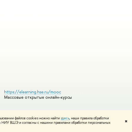
https://elearning.hse.ru/mooc
Массовые открытые онлайн-курсы
ьзовании файлов cookies можно найти
здесь
, наши правила обработки
Редактору
✖
том НИУ ВШЭ и согласны с нашими правилами обработки персональных