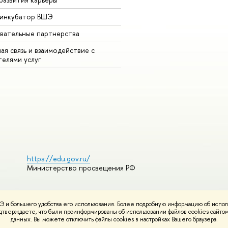
-инкубатор ВШЭ
вательные партнерства
ая связь и взаимодействие с
телями услуг
https://edu.gov.ru/
Министерство просвещения РФ
 и большего удобства его использования. Более подробную информацию об испол
ования материалов
Политика конфиденциальности
Карта сайта
подтверждаете, что были проинформированы об использовании файлов cookies сай
НИУ ВШЭ
данных. Вы можете отключить файлы cookies в настройках Вашего браузера.