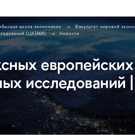
 «Высшая школа экономики»
Факультет мировой экон
сследований (ЦКЕМИ)
Новости
сных европейских
ых исследований |