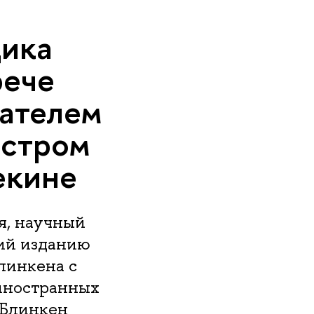
ика
рече
дателем
истром
екине
я, научный
ий изданию
линкена с
иностранных
 Блинкен