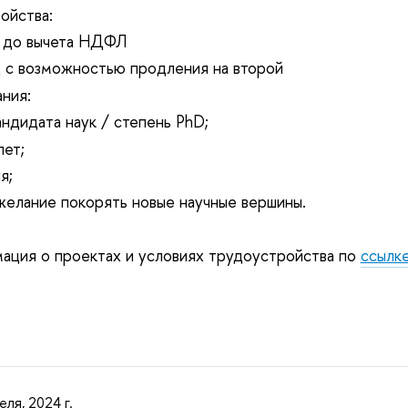
ойства:
й до вычета НДФЛ
д с возможностью продления на второй
ния:
андидата наук / степень PhD;
лет;
я;
елание покорять новые научные вершины.
ация о проектах и условиях трудоустройства по
ссылк
еля, 2024 г.