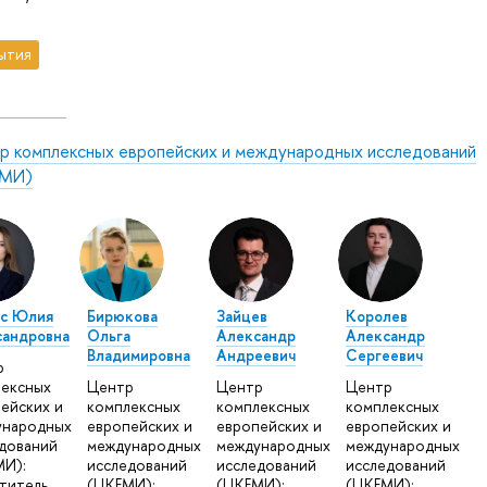
ытия
р комплексных европейских и международных исследований
МИ)
ус Юлия
Бирюкова
Зайцев
Королев
сандровна
Ольга
Александр
Александр
Владимировна
Андреевич
Сергеевич
р
ексных
Центр
Центр
Центр
ейских и
комплексных
комплексных
комплексных
ународных
европейских и
европейских и
европейских и
дований
международных
международных
международных
И):
исследований
исследований
исследований
титель
(ЦКЕМИ):
(ЦКЕМИ):
(ЦКЕМИ):