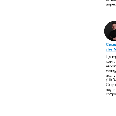
дире
Соко
Лев 
Цент
компл
европ
межд
иссле
(ЦКЕМ
Стар
научн
сотру