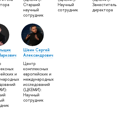
ктора
Старший
Научный
Заместитель
научный
сотрудник
директора
сотрудник
льщик
Шеин Сергей
Маркович
Александрович
р
Центр
ексных
комплексных
ейских и
европейских и
ународных
международных
дований
исследований
И):
(ЦКЕМИ):
ший
Научный
ый
сотрудник
дник