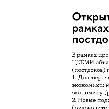
Откры
рамках
постдо
В рамках пр
ЦКЕМИ объяв
(постдоков)
1. Долгосро
экономики: 
экономику (р
2. Новые по
(руководител