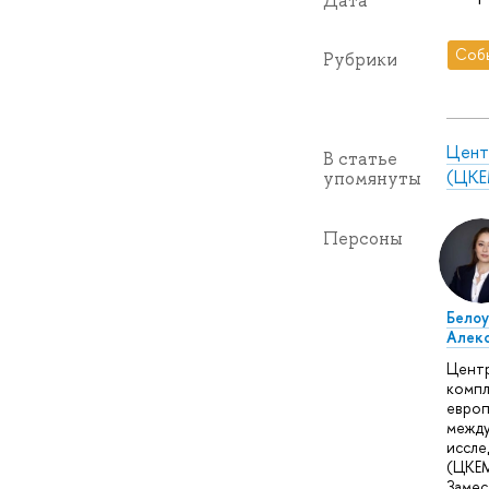
Дата
Соб
Рубрики
Цент
В статье
(ЦКЕ
упомянуты
Персоны
Бело
Алек
Цент
компл
европ
межд
иссле
(ЦКЕМ
Замес