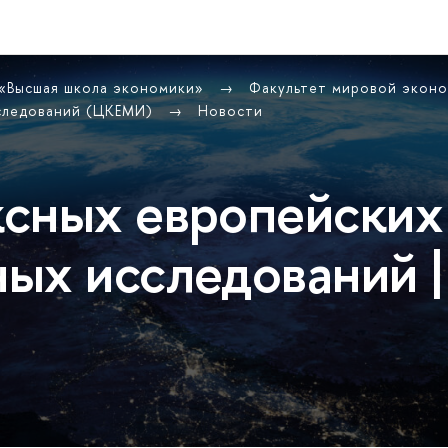
 «Высшая школа экономики»
Факультет мировой экон
сследований (ЦКЕМИ)
Новости
сных европейских
ых исследований |