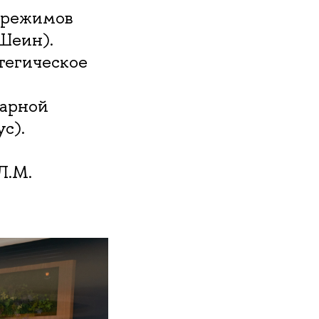
 режимов
 Шеин).
тегическое
тарной
с).
Л.М.