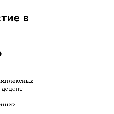
стие в
о
комплексных
, доцент
енции