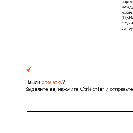
европ
межд
иссле
(ЦКЕМ
Науч
сотру
Нашли
опечатку
?
Выделите её, нажмите Ctrl+Enter и отправьт