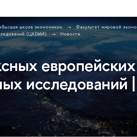
 «Высшая школа экономики»
Факультет мировой экон
сследований (ЦКЕМИ)
Новости
сных европейских
ых исследований |