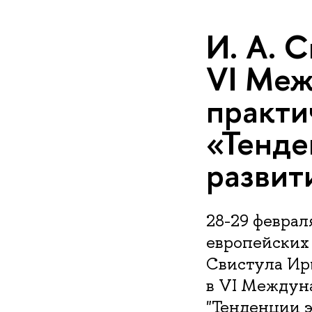
И. А. 
VI Меж
практи
«Тенде
развит
28-29 феврал
европейских 
Свистула Ир
в VI Междун
"Тенденции э