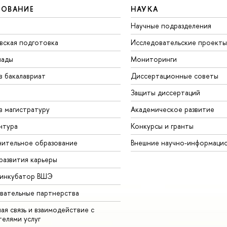
ЗОВАНИЕ
НАУКА
Научные подразделения
вская подготовка
Исследовательские проекты
иады
Мониторинги
в бакалавриат
Диссертационные советы
Защиты диссертаций
в магистратуру
Академическое развитие
нтура
Конкурсы и гранты
ительное образование
Внешние научно-информаци
развития карьеры
-инкубатор ВШЭ
вательные партнерства
ая связь и взаимодействие с
телями услуг