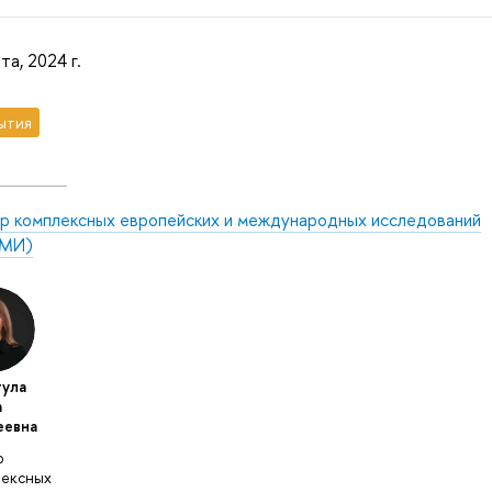
та, 2024 г.
ытия
р комплексных европейских и международных исследований
МИ)
ула
а
еевна
р
ексных