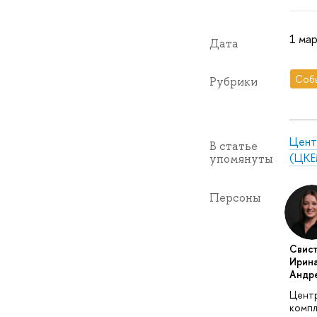
1 мар
Дата
Соб
Рубрики
Цент
В статье
(ЦКЕ
упомянуты
Персоны
Свист
Ирин
Андр
Цент
компл