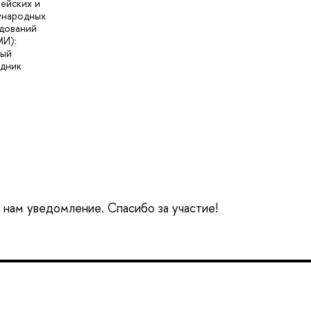
ейских и
ународных
дований
И):
ный
дник
е нам уведомление. Спасибо за участие!