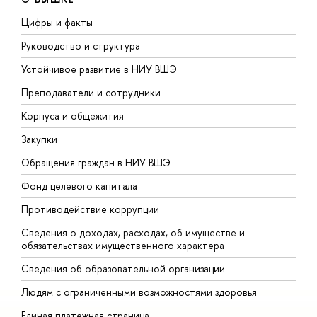
Цифры и факты
Л
Руководство и структура
Д
Устойчивое развитие в НИУ ВШЭ
О
Преподаватели и сотрудники
П
Корпуса и общежития
В
Закупки
П
Обращения граждан в НИУ ВШЭ
А
Фонд целевого капитала
Д
Противодействие коррупции
Ц
Сведения о доходах, расходах, об имуществе и
Б
обязательствах имущественного характера
О
Сведения об образовательной организации
О
Людям с ограниченными возможностями здоровья
Единая платежная страница