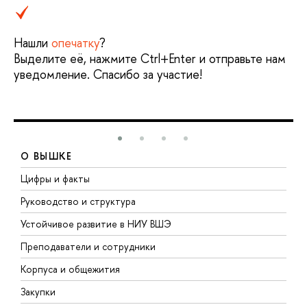
Нашли
опечатку
?
Выделите её, нажмите Ctrl+Enter и отправьте нам
уведомление. Спасибо за участие!
О ВЫШКЕ
Цифры и факты
Л
Руководство и структура
Д
Устойчивое развитие в НИУ ВШЭ
О
Преподаватели и сотрудники
П
Корпуса и общежития
В
Закупки
П