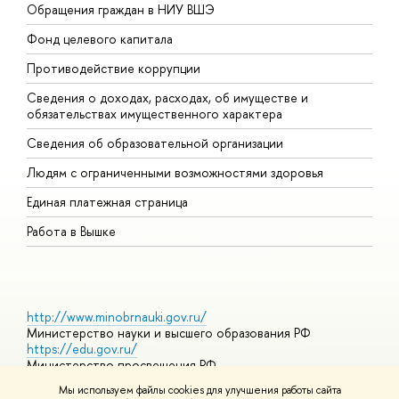
Обращения граждан в НИУ ВШЭ
А
Фонд целевого капитала
Д
Противодействие коррупции
Ц
Сведения о доходах, расходах, об имуществе и
Б
обязательствах имущественного характера
О
Сведения об образовательной организации
О
Людям с ограниченными возможностями здоровья
Единая платежная страница
Работа в Вышке
http://www.minobrnauki.gov.ru/
Министерство науки и высшего образования РФ
https://edu.gov.ru/
Министерство просвещения РФ
https://elearning.hse.ru/mooc
Мы используем файлы cookies для улучшения работы сайта
Массовые открытые онлайн-курсы