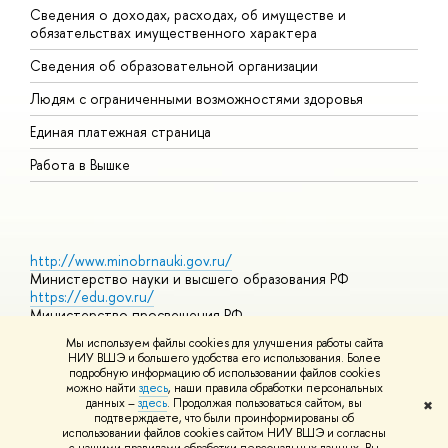
Сведения о доходах, расходах, об имуществе и
Б
обязательствах имущественного характера
О
Сведения об образовательной организации
О
Людям с ограниченными возможностями здоровья
Единая платежная страница
Работа в Вышке
http://www.minobrnauki.gov.ru/
Министерство науки и высшего образования РФ
https://edu.gov.ru/
Министерство просвещения РФ
https://elearning.hse.ru/mooc
Мы используем файлы cookies для улучшения работы сайта
Массовые открытые онлайн-курсы
НИУ ВШЭ и большего удобства его использования. Более
подробную информацию об использовании файлов cookies
можно найти
здесь
, наши правила обработки персональных
данных –
здесь
. Продолжая пользоваться сайтом, вы
✖
© НИУ ВШЭ 1993–2026
Адреса и контакты
Условия
подтверждаете, что были проинформированы об
использования материалов
Политика конфиденциальности
Карта
использовании файлов cookies сайтом НИУ ВШЭ и согласны
сайта