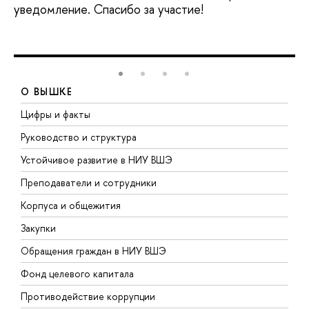
уведомление. Спасибо за участие!
О ВЫШКЕ
Цифры и факты
Л
Руководство и структура
Д
Устойчивое развитие в НИУ ВШЭ
О
Преподаватели и сотрудники
П
Корпуса и общежития
В
Закупки
П
Обращения граждан в НИУ ВШЭ
А
Фонд целевого капитала
Д
Противодействие коррупции
Ц