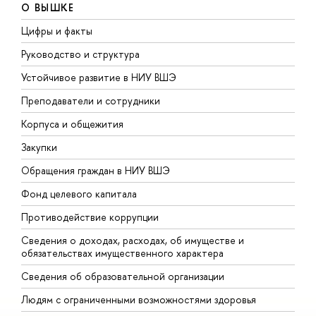
О ВЫШКЕ
Цифры и факты
Л
Руководство и структура
Д
Устойчивое развитие в НИУ ВШЭ
О
Преподаватели и сотрудники
П
Корпуса и общежития
В
Закупки
П
Обращения граждан в НИУ ВШЭ
А
Фонд целевого капитала
Д
Противодействие коррупции
Ц
Сведения о доходах, расходах, об имуществе и
Б
обязательствах имущественного характера
О
Сведения об образовательной организации
О
Людям с ограниченными возможностями здоровья