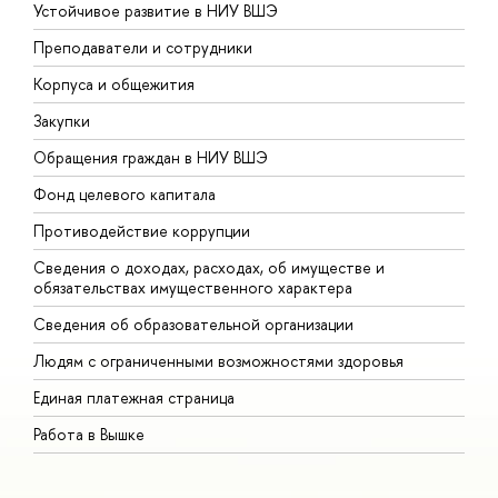
Устойчивое развитие в НИУ ВШЭ
О
Преподаватели и сотрудники
П
Корпуса и общежития
В
Закупки
П
Обращения граждан в НИУ ВШЭ
А
Фонд целевого капитала
Д
Противодействие коррупции
Ц
Сведения о доходах, расходах, об имуществе и
Б
обязательствах имущественного характера
О
Сведения об образовательной организации
О
Людям с ограниченными возможностями здоровья
Единая платежная страница
Работа в Вышке