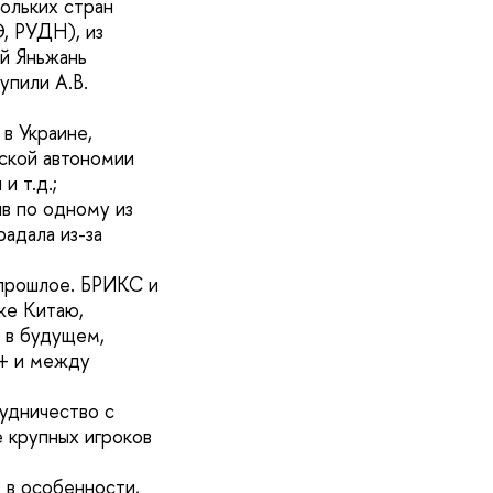
кольких стран
, РУДН), из
юй Яньжань
упили А.В.
в Украине,
ской автономии
и т.д.;
ив по одному из
адала из-за
 прошлое. БРИКС и
же Китаю,
 в будущем,
+ и между
рудничество с
е крупных игроков
 в особенности,