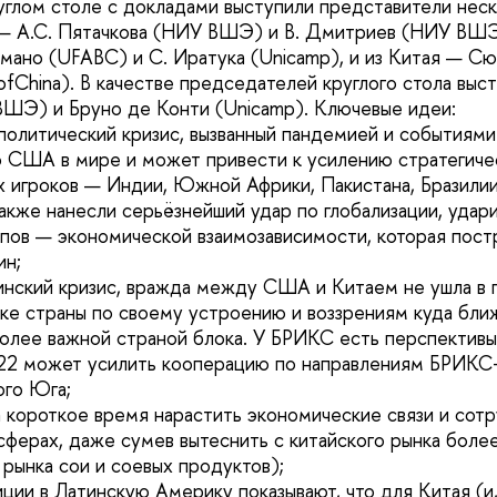
круглом столе с докладами выступили представители нес
 — А.С. Пятачкова (НИУ ВШЭ) и В. Дмитриев (НИУ ВШЭ
мано (UFABC) и С. Иратука (Unicamp), и из Китая — С
 ofChina). В качестве председателей круглого стола выст
ШЭ) и Бруно де Конти (Unicamp). Ключевые идеи:
политический кризис, вызванный пандемией и событиями 
 США в мире и может привести к усилению стратегиче
х игроков — Индии, Южной Африки, Пакистана, Бразилии 
акже нанесли серьёзнейший удар по глобализации, удар
пов — экономической взаимозависимости, которая постр
ин;
инский кризис, вражда между США и Китаем не ушла в
ке страны по своему устроению и воззрениям куда бли
лее важной страной блока. У БРИКС есть перспективы
2 может усилить кооперацию по направлениям БРИКС
ого Юга;
за короткое время нарастить экономические связи и сот
сферах, даже сумев вытеснить с китайского рынка боле
рынка сои и соевых продуктов);
ции в Латинскую Америку показывают, что для Китая (и,