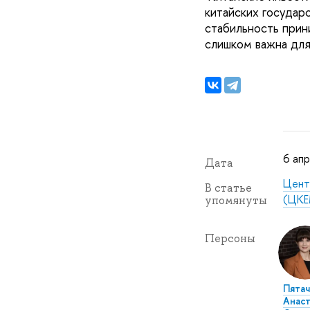
китайских государ
стабильность прин
слишком важна для
6 апр
Дата
Цент
В статье
(ЦКЕ
упомянуты
Персоны
Пятач
Анаст