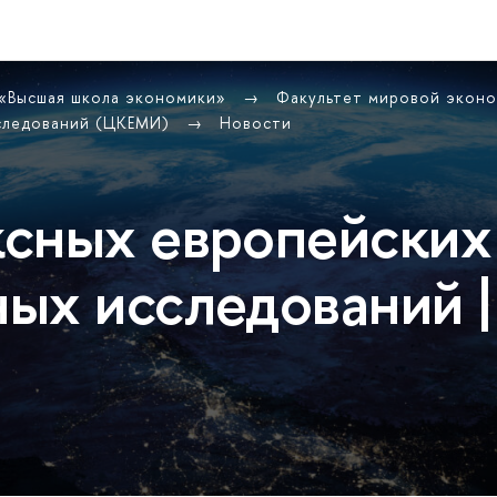
 «Высшая школа экономики»
Факультет мировой экон
сследований (ЦКЕМИ)
Новости
сных европейских
ых исследований |