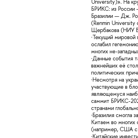
University)». На 
БРИКС: из России
Бразилии — Дж. Ро
(Renmin University
Щербакова (НИУ В
·Текущий мировой 
ослабил гегемонию
многих не-западны
·Данные события т
важнейших её стол
политических прич
·Несмотря на укра
участвующие в бло
являющемуся наибо
саммит БРИКС-202
странами глобальн
·Бразилия смогла 
Китаем во многих 
(например, США с 
·Китайские инвести