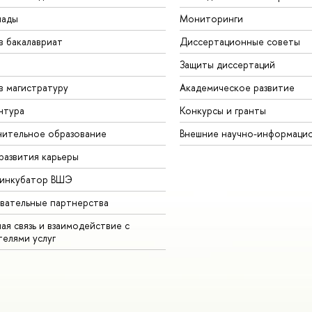
иады
Мониторинги
в бакалавриат
Диссертационные советы
Защиты диссертаций
в магистратуру
Академическое развитие
нтура
Конкурсы и гранты
ительное образование
Внешние научно-информаци
развития карьеры
-инкубатор ВШЭ
вательные партнерства
ая связь и взаимодействие с
телями услуг