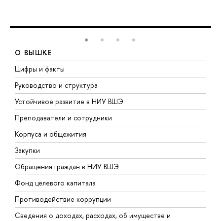
О ВЫШКЕ
Цифры и факты
Л
Руководство и структура
Д
Устойчивое развитие в НИУ ВШЭ
О
Преподаватели и сотрудники
П
Корпуса и общежития
В
Закупки
П
Обращения граждан в НИУ ВШЭ
А
Фонд целевого капитала
Д
Противодействие коррупции
Ц
Сведения о доходах, расходах, об имуществе и
Б