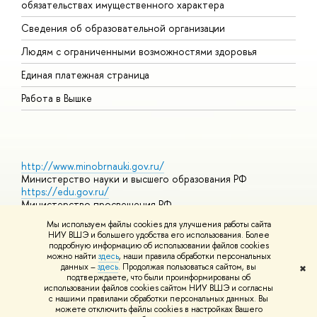
обязательствах имущественного характера
О
Сведения об образовательной организации
О
Людям с ограниченными возможностями здоровья
Единая платежная страница
Работа в Вышке
http://www.minobrnauki.gov.ru/
Министерство науки и высшего образования РФ
https://edu.gov.ru/
Министерство просвещения РФ
https://elearning.hse.ru/mooc
Мы используем файлы cookies для улучшения работы сайта
Массовые открытые онлайн-курсы
НИУ ВШЭ и большего удобства его использования. Более
подробную информацию об использовании файлов cookies
можно найти
здесь
, наши правила обработки персональных
данных –
здесь
. Продолжая пользоваться сайтом, вы
✖
© НИУ ВШЭ 1993–2026
Адреса и контакты
Условия
подтверждаете, что были проинформированы об
использования материалов
Политика конфиденциальности
Карта
использовании файлов cookies сайтом НИУ ВШЭ и согласны
сайта
с нашими правилами обработки персональных данных. Вы
Шрифты HSE Sans и HSE Slab разработаны в
Школе дизайна НИУ
можете отключить файлы cookies в настройках Вашего
ВШЭ