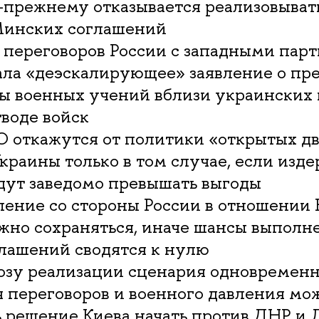
о-прежнему отказывается реализовыват
Минских соглашений
 переговоров России с западными пар
ала «деэскалирующее» заявление о п
ы военных учений вблизи украинских 
воде войск
 откажутся от политики «открытых дв
раины только в том случае, если изде
дут заведомо превышать выгоды
ление со стороны России в отношении
жно сохраняться, иначе шансы выполн
лашений сводятся к нулю
розу реализации сценария одновремен
 переговоров и военного давления мо
ь решение Киева начать против ДНР и