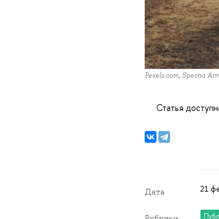
Pexels.com, Specna Ar
Статья доступн
21 фе
Дата
Публ
Рубрики