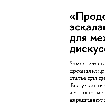
«Прод
эскала
для ме
дискус
Заместитель
проанализиро
статье для д
·Все участни
в отношении
наращивают в