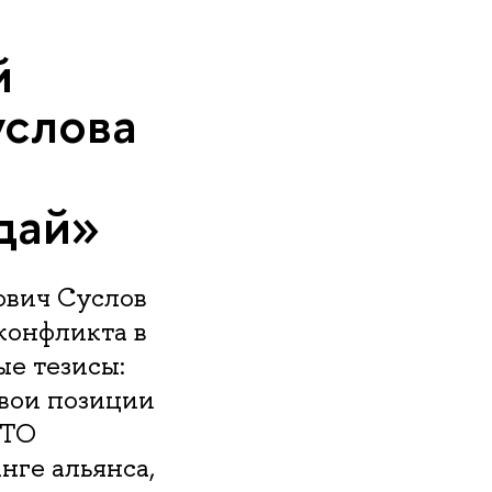
й
услова
дай»
ович Суслов
конфликта в
ые тезисы:
свои позиции
АТО
нге альянса,