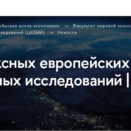
 «Высшая школа экономики»
Факультет мировой экон
сследований (ЦКЕМИ)
Новости
сных европейских
ых исследований |