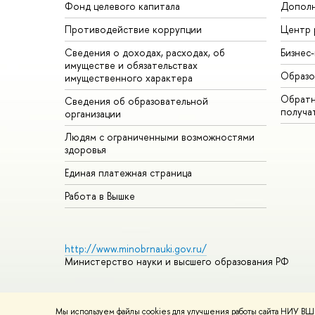
Фонд целевого капитала
Дополн
Противодействие коррупции
Центр 
Сведения о доходах, расходах, об
Бизнес
имуществе и обязательствах
Образо
имущественного характера
Обратн
Сведения об образовательной
получа
организации
Людям с ограниченными возможностями
здоровья
Единая платежная страница
Работа в Вышке
http://www.minobrnauki.gov.ru/
Министерство науки и высшего образования РФ
Мы используем файлы cookies для улучшения работы сайта НИУ ВШЭ
© НИУ ВШЭ 1993–2026
Адреса и контакты
Условия использ