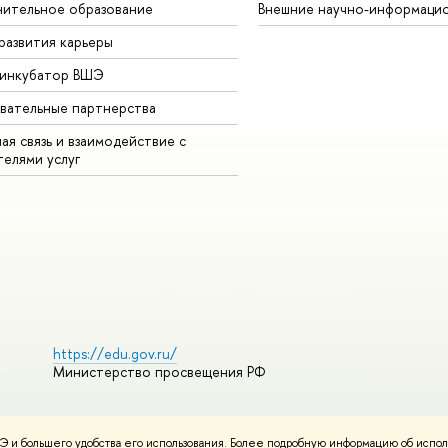
ительное образование
Внешние научно-информаци
развития карьеры
-инкубатор ВШЭ
вательные партнерства
ая связь и взаимодействие с
телями услуг
https://edu.gov.ru/
Министерство просвещения РФ
 и большего удобства его использования. Более подробную информацию об испол
ования материалов
Политика конфиденциальности
Карта сайта