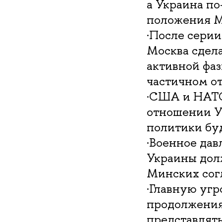
а Украина п
положения 
·После серии
Москва сдел
активной фаз
частичном от
·США и НАТО
отношении Ук
политики бу
·Военное дав
Украины дол
Минских сог
·Главную уг
продолжения
представлят