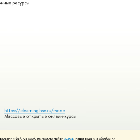
онные ресурсы
https://elearning.hse.ru/mooc
Массовые открытые онлайн-курсы
ьзовании файлов cookies можно найти
здесь
, наши правила обработки
Редактору