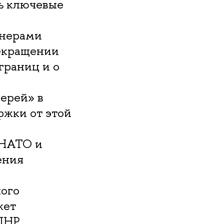
ь ключевые
тнерами
рекращении
границ и о
ерей» в
ржки от этой
 НАТО и
ения
ного
жет
 ЛНР