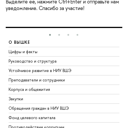
Выделите её, нажмите Ctrl+Enter и отправьте нам
уведомление. Спасибо за участие!
О ВЫШКЕ
Цифры и факты
Л
Руководство и структура
Д
Устойчивое развитие в НИУ ВШЭ
О
Преподаватели и сотрудники
П
Корпуса и общежития
В
Закупки
П
Обращения граждан в НИУ ВШЭ
А
Фонд целевого капитала
Д
Противодействие коррупции
Ц