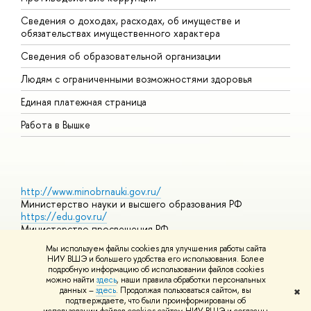
Сведения о доходах, расходах, об имуществе и
Б
обязательствах имущественного характера
О
Сведения об образовательной организации
О
Людям с ограниченными возможностями здоровья
Единая платежная страница
Работа в Вышке
http://www.minobrnauki.gov.ru/
Министерство науки и высшего образования РФ
https://edu.gov.ru/
Министерство просвещения РФ
https://elearning.hse.ru/mooc
Мы используем файлы cookies для улучшения работы сайта
Массовые открытые онлайн-курсы
НИУ ВШЭ и большего удобства его использования. Более
подробную информацию об использовании файлов cookies
можно найти
здесь
, наши правила обработки персональных
данных –
здесь
. Продолжая пользоваться сайтом, вы
✖
© НИУ ВШЭ 1993–2026
Адреса и контакты
Условия
подтверждаете, что были проинформированы об
использования материалов
Политика конфиденциальности
Карта