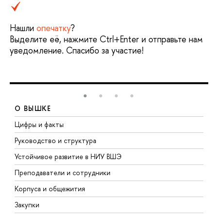
Нашли
опечатку
?
Выделите её, нажмите Ctrl+Enter и отправьте нам
уведомление. Спасибо за участие!
О ВЫШКЕ
Цифры и факты
Л
Руководство и структура
Д
Устойчивое развитие в НИУ ВШЭ
О
Преподаватели и сотрудники
П
Корпуса и общежития
В
Закупки
П