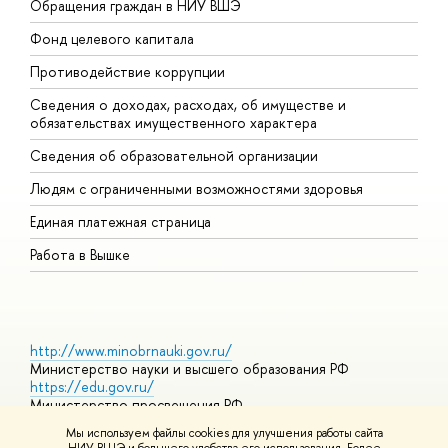
Обращения граждан в НИУ ВШЭ
А
Фонд целевого капитала
Д
Противодействие коррупции
Ц
Сведения о доходах, расходах, об имуществе и
Б
обязательствах имущественного характера
О
Сведения об образовательной организации
О
Людям с ограниченными возможностями здоровья
Единая платежная страница
Работа в Вышке
http://www.minobrnauki.gov.ru/
Министерство науки и высшего образования РФ
https://edu.gov.ru/
Министерство просвещения РФ
https://elearning.hse.ru/mooc
Мы используем файлы cookies для улучшения работы сайта
Массовые открытые онлайн-курсы