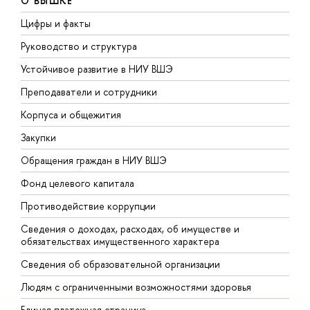
О ВЫШКЕ
Цифры и факты
Л
Руководство и структура
Д
Устойчивое развитие в НИУ ВШЭ
О
Преподаватели и сотрудники
П
Корпуса и общежития
В
Закупки
П
Обращения граждан в НИУ ВШЭ
А
Фонд целевого капитала
Д
Противодействие коррупции
Ц
Сведения о доходах, расходах, об имуществе и
Б
обязательствах имущественного характера
О
Сведения об образовательной организации
О
Людям с ограниченными возможностями здоровья
Единая платежная страница