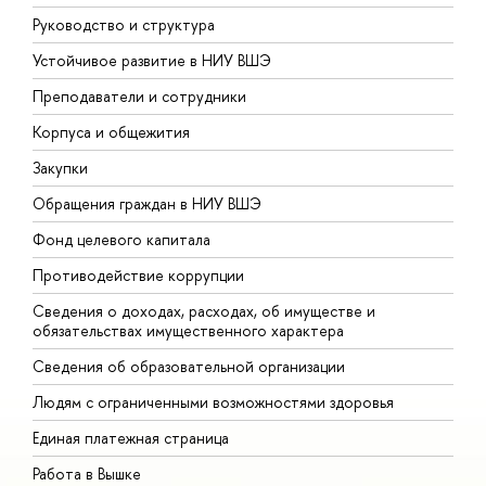
Руководство и структура
Д
Устойчивое развитие в НИУ ВШЭ
О
Преподаватели и сотрудники
П
Корпуса и общежития
В
Закупки
П
Обращения граждан в НИУ ВШЭ
А
Фонд целевого капитала
Д
Противодействие коррупции
Ц
Сведения о доходах, расходах, об имуществе и
Б
обязательствах имущественного характера
О
Сведения об образовательной организации
О
Людям с ограниченными возможностями здоровья
Единая платежная страница
Работа в Вышке