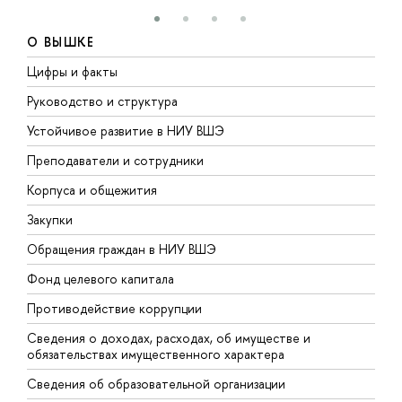
О ВЫШКЕ
Цифры и факты
Л
Руководство и структура
Д
Устойчивое развитие в НИУ ВШЭ
О
Преподаватели и сотрудники
П
Корпуса и общежития
В
Закупки
П
Обращения граждан в НИУ ВШЭ
А
Фонд целевого капитала
Д
Противодействие коррупции
Ц
Сведения о доходах, расходах, об имуществе и
Б
обязательствах имущественного характера
О
Сведения об образовательной организации
О