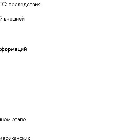
ЕС: последствия
й внешней
нсформаций
нном этапе
мериканских