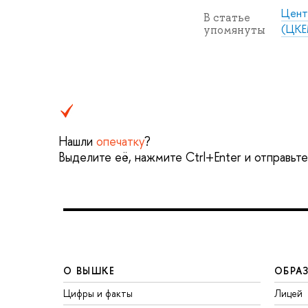
Цент
В статье
(ЦКЕ
упомянуты
Нашли
опечатку
?
Выделите её, нажмите Ctrl+Enter и отправьт
О ВЫШКЕ
ОБРА
Цифры и факты
Лицей