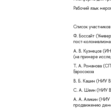
Рабочий язык меро
Список участников
Ф. Боссайт (Униве
пост-колониализма
А. В. Кузнецов (
(на примере иссле
Т. А. Романова (С
Евросоюза
В. Б. Кашин (НИУ 
С. А. Шеин (НИУ 
А. А. Аликин (НИУ
продвижению демок