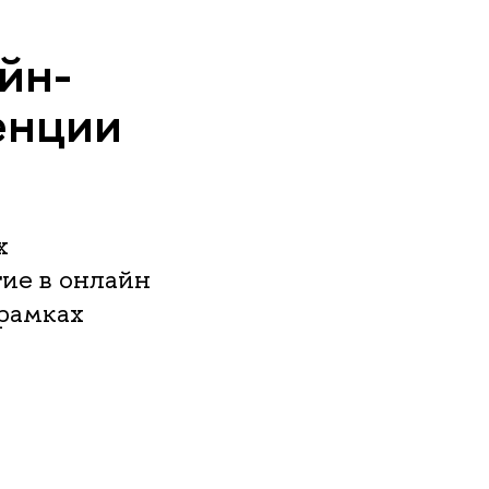
йн-
енции
х
ие в онлайн
рамках