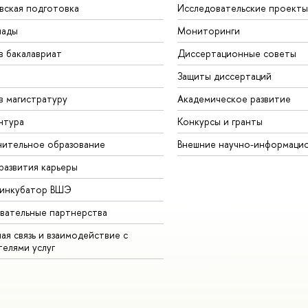
вская подготовка
Исследовательские проекты
иады
Мониторинги
в бакалавриат
Диссертационные советы
Защиты диссертаций
в магистратуру
Академическое развитие
нтура
Конкурсы и гранты
ительное образование
Внешние научно-информаци
развития карьеры
-инкубатор ВШЭ
вательные партнерства
ая связь и взаимодействие с
телями услуг