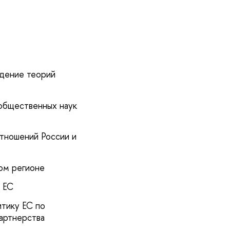
идение теорий
общественных наук
отношений России и
ом регионе
и ЕС
тику ЕС по
артнерства