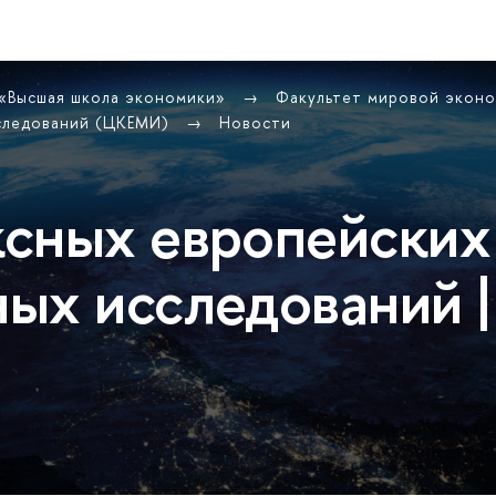
 «Высшая школа экономики»
Факультет мировой экон
сследований (ЦКЕМИ)
Новости
сных европейских
ых исследований |