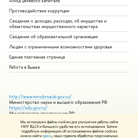
Фонд целевого капитала
Д
Противодействие коррупции
Ц
Сведения о доходах, расходах, об имуществе и
Б
обязательствах имущественного характера
О
Сведения об образовательной организации
О
Людям с ограниченными возможностями здоровья
Единая платежная страница
Работа в Вышке
http://www.minobrnauki.gov.ru/
Министерство науки и высшего образования РФ
https://edu.gov.ru/
Министерство просвещения РФ
https://elearning.hse.ru/mooc
Мы используем файлы cookies для улучшения работы сайта
Массовые открытые онлайн-курсы
НИУ ВШЭ и большего удобства его использования. Более
подробную информацию об использовании файлов cookies
можно найти
здесь
, наши правила обработки персональных