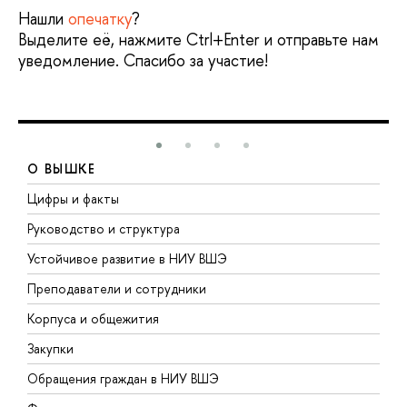
Нашли
опечатку
?
Выделите её, нажмите Ctrl+Enter и отправьте нам
уведомление. Спасибо за участие!
О ВЫШКЕ
Цифры и факты
Л
Руководство и структура
Д
Устойчивое развитие в НИУ ВШЭ
О
Преподаватели и сотрудники
П
Корпуса и общежития
В
Закупки
П
Обращения граждан в НИУ ВШЭ
А