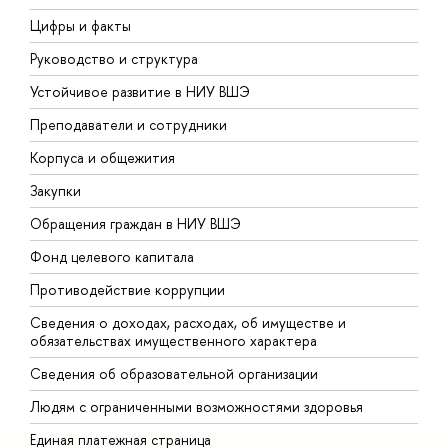
Цифры и факты
Л
Руководство и структура
Д
Устойчивое развитие в НИУ ВШЭ
О
Преподаватели и сотрудники
П
Корпуса и общежития
В
Закупки
П
Обращения граждан в НИУ ВШЭ
А
Фонд целевого капитала
Д
Противодействие коррупции
Ц
Сведения о доходах, расходах, об имуществе и
Б
обязательствах имущественного характера
О
Сведения об образовательной организации
О
Людям с ограниченными возможностями здоровья
Единая платежная страница