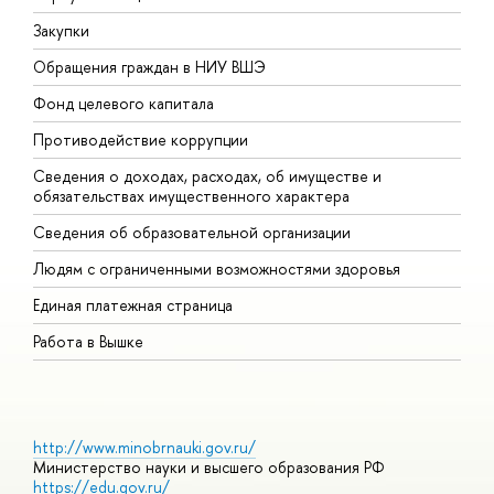
Закупки
П
Обращения граждан в НИУ ВШЭ
А
Фонд целевого капитала
Д
Противодействие коррупции
Ц
Сведения о доходах, расходах, об имуществе и
Б
обязательствах имущественного характера
О
Сведения об образовательной организации
О
Людям с ограниченными возможностями здоровья
Единая платежная страница
Работа в Вышке
http://www.minobrnauki.gov.ru/
Министерство науки и высшего образования РФ
https://edu.gov.ru/