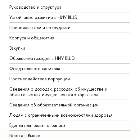
Руководство и структура
Д
Устойчивое развитие в НИУ ВШЭ
О
Преподаватели и сотрудники
П
Корпуса и общежития
В
Закупки
П
Обращения граждан в НИУ ВШЭ
А
Фонд целевого капитала
Д
Противодействие коррупции
Ц
Сведения о доходах, расходах, об имуществе и
Б
обязательствах имущественного характера
О
Сведения об образовательной организации
О
Людям с ограниченными возможностями здоровья
Единая платежная страница
Работа в Вышке