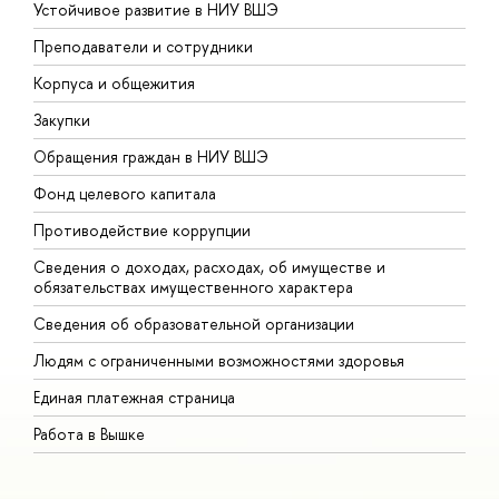
Устойчивое развитие в НИУ ВШЭ
О
Преподаватели и сотрудники
П
Корпуса и общежития
В
Закупки
П
Обращения граждан в НИУ ВШЭ
А
Фонд целевого капитала
Д
Противодействие коррупции
Ц
Сведения о доходах, расходах, об имуществе и
Б
обязательствах имущественного характера
О
Сведения об образовательной организации
О
Людям с ограниченными возможностями здоровья
Единая платежная страница
Работа в Вышке