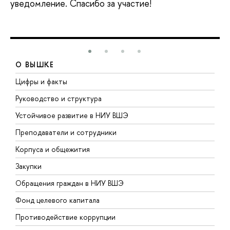
уведомление. Спасибо за участие!
О ВЫШКЕ
Цифры и факты
Л
Руководство и структура
Д
Устойчивое развитие в НИУ ВШЭ
О
Преподаватели и сотрудники
П
Корпуса и общежития
В
Закупки
П
Обращения граждан в НИУ ВШЭ
А
Фонд целевого капитала
Д
Противодействие коррупции
Ц