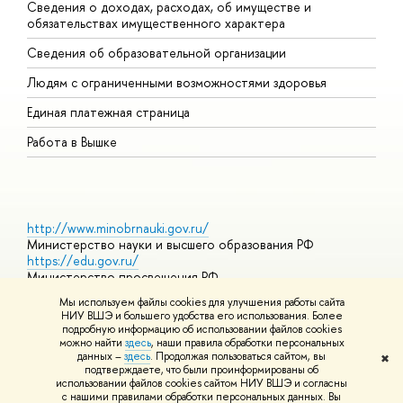
Сведения о доходах, расходах, об имуществе и
Б
обязательствах имущественного характера
О
Сведения об образовательной организации
О
Людям с ограниченными возможностями здоровья
Единая платежная страница
Работа в Вышке
http://www.minobrnauki.gov.ru/
Министерство науки и высшего образования РФ
https://edu.gov.ru/
Министерство просвещения РФ
https://elearning.hse.ru/mooc
Мы используем файлы cookies для улучшения работы сайта
Массовые открытые онлайн-курсы
НИУ ВШЭ и большего удобства его использования. Более
подробную информацию об использовании файлов cookies
можно найти
здесь
, наши правила обработки персональных
данных –
здесь
. Продолжая пользоваться сайтом, вы
✖
© НИУ ВШЭ 1993–2026
Адреса и контакты
Условия
подтверждаете, что были проинформированы об
использования материалов
Политика конфиденциальности
Карта
использовании файлов cookies сайтом НИУ ВШЭ и согласны
сайта
с нашими правилами обработки персональных данных. Вы