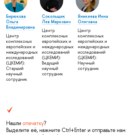
Бирюкова
Сокольщик
Яникеева Инна
Ольга
Лев Маркович
Олеговна
Владимировна
Центр
Центр
Центр
комплексных
комплексных
комплексных
европейских и
европейских и
европейских и
международных
международных
международных
исследований
исследований
исследований
(ЦКЕМИ):
(ЦКЕМИ):
(ЦКЕМИ):
Ведущий
Научный
Старший
научный
сотрудник
научный
сотрудник
сотрудник
Нашли
опечатку
?
Выделите её, нажмите Ctrl+Enter и отправьте нам