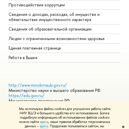
Противодействие коррупции
Ц
Сведения о доходах, расходах, об имуществе и
Б
обязательствах имущественного характера
О
Сведения об образовательной организации
О
Людям с ограниченными возможностями здоровья
Единая платежная страница
Работа в Вышке
http://www.minobrnauki.gov.ru/
Министерство науки и высшего образования РФ
https://edu.gov.ru/
Министерство просвещения РФ
https://elearning.hse.ru/mooc
Мы используем файлы cookies для улучшения работы сайта
Массовые открытые онлайн-курсы
НИУ ВШЭ и большего удобства его использования. Более
подробную информацию об использовании файлов cookies
можно найти
здесь
, наши правила обработки персональных
данных –
здесь
. Продолжая пользоваться сайтом, вы
✖
© НИУ ВШЭ 1993–2026
Адреса и контакты
Условия