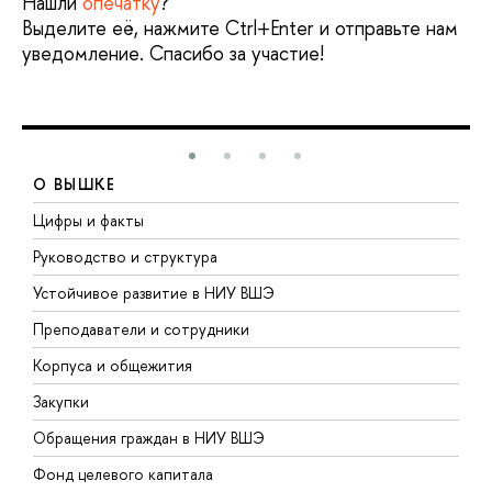
Нашли
опечатку
?
Выделите её, нажмите Ctrl+Enter и отправьте нам
уведомление. Спасибо за участие!
О ВЫШКЕ
Цифры и факты
Л
Руководство и структура
Д
Устойчивое развитие в НИУ ВШЭ
О
Преподаватели и сотрудники
П
Корпуса и общежития
В
Закупки
П
Обращения граждан в НИУ ВШЭ
А
Фонд целевого капитала
Д