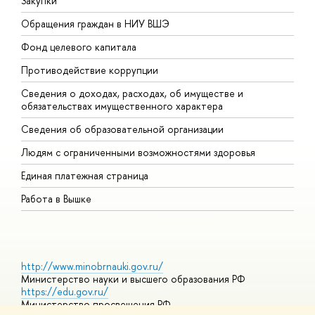
Закупки
П
Обращения граждан в НИУ ВШЭ
А
Фонд целевого капитала
Д
Противодействие коррупции
Ц
Сведения о доходах, расходах, об имуществе и
Б
обязательствах имущественного характера
О
Сведения об образовательной организации
О
Людям с ограниченными возможностями здоровья
Единая платежная страница
Работа в Вышке
http://www.minobrnauki.gov.ru/
Министерство науки и высшего образования РФ
https://edu.gov.ru/
Министерство просвещения РФ