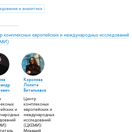
едования и аналитика
р комплексных европейских и международных исследований
МИ)
лев
Королева
сандр
Лолита
еевич
Витальевна
р
Центр
ексных
комплексных
ейских и
европейских и
ународных
международных
дований
исследований
И):
(ЦКЕМИ):
титель
Младший