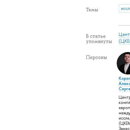
иссл
Темы
Цент
В статье
(ЦКЕ
упомянуты
Персоны
Коро
Алек
Серг
Цент
компл
европ
межд
иссле
(ЦКЕМ
Замес