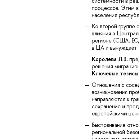
системности в реал
процессов. Этим в
населения республ
Ко второй группе 
влияния в Централ
регионе (США, ЕС,
в ЦА и вынуждает 
Королева Л.В.
пред
решения миграцио
Ключевые тезисы 
Отношения с сосед
возникновения про
направляются к гра
сохранение и прод
европейскими цен
Выстраивание отно
региональной безо