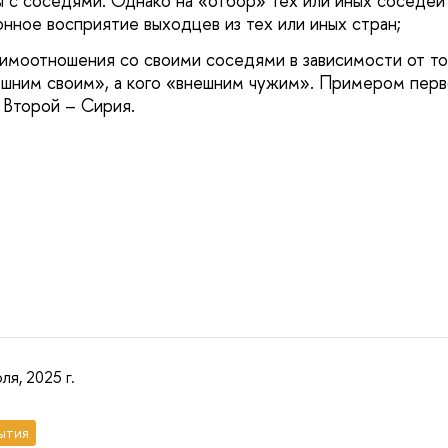
ы с соседями. Однако на «отбор» тех или иных соседей
онное восприятие выходцев из тех или иных стран;
аимоотношения со своими соседями в зависимости от тог
шним своим», а кого «внешним чужим». Примером перв
. Второй – Сирия.
ля, 2025 г.
ытия