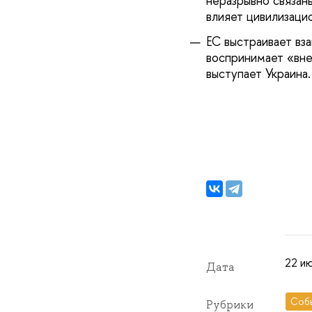
неразрывно связан
влияет цивилизаци
ЕС выстраивает вз
воспринимает «вне
выступает Украина
22 ию
Дата
Соб
Рубрики