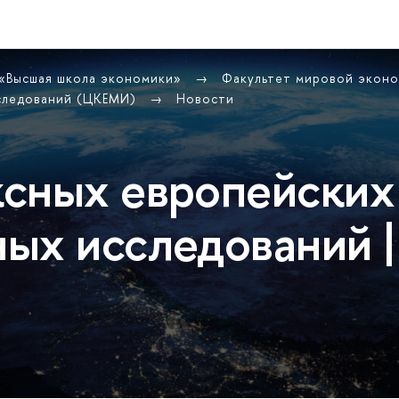
 «Высшая школа экономики»
Факультет мировой экон
сследований (ЦКЕМИ)
Новости
сных европейских
ых исследований |