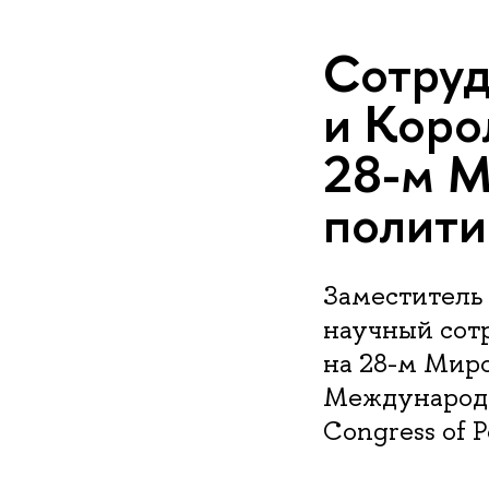
Сотруд
и Коро
28-м М
полити
Заместитель
научный сот
на 28-м Мир
Международн
Congress of Po