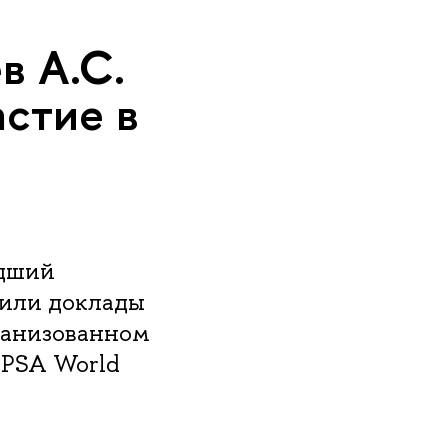
 А.С.
астие в
адший
вили доклады
ганизованном
IPSA World