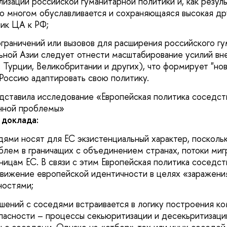
изации российской гуманитарной политики и, как резул
о многом обуславливается и сохраняющаяся высокая д
ик ЦА к РФ;
ограничений или вызовов для расширения российского г
ьной Азии следует отнести масштабирование усилий вн
 Турции, Великобритании и других), что формирует "но
Россию адаптировать свою политику.
ставила исследование «Европейская политика соседст
нной проблемы»
доклада:
ями носят для ЕС экзистенциальный характер, поскольк
блем в граничащих с объединением странах, потоки миг
ницам ЕС. В связи с этим Европейская политика соседст
вижение европейской идентичности в целях «заражени
ностями;
шений с соседями встраивается в логику построения к
пасности – процессы секьюритизации и десекьритизаци