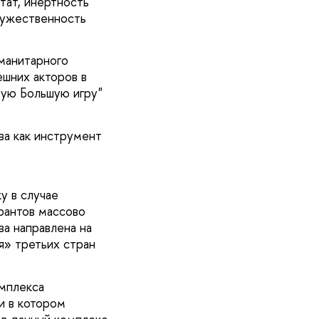
ьтат, инертность
ружественность
уманитарного
ешних акторов в
вую Большую игру"
ва как инструмент
у в случае
рантов массово
ва направлена на
я» третьих стран
омплекса
и в котором