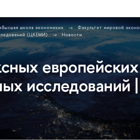
 «Высшая школа экономики»
Факультет мировой экон
сследований (ЦКЕМИ)
Новости
сных европейских
ых исследований |