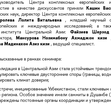
руководитель Центра комплексных европейских 
астие в качестве дискуссантов приняли
Кашин Вас
еских наук, директор Центра комплексных европейски
ролева
Лолита Витальевна
, младший научный 
опейских и международных исследований; а так
института Центральной Азии:
Файзиев Шерзод 
ктора,
Мансурова Нозимабону Ахмаджон кизи
а Мадинахон Азиз кизи
, ведущий специалист.
 высказанные в рамках семинара:
олидация в Центральной Азии стала устойчивым трендо
гулировать ключевые двусторонние споры (границы, вод
ировать климат доверия;
стречи, инициированные Узбекистаном, стали ключевым
в региона. Особое значение имели саммиты в Душанбе (
учреждены постоянные органы координации и утвержде