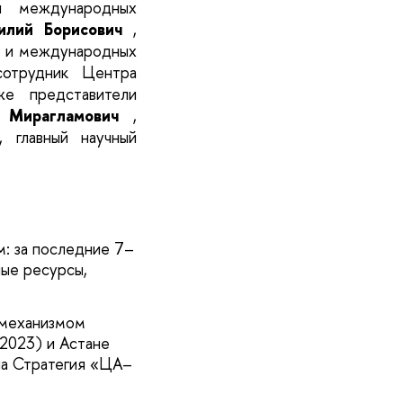
и международных
илий Борисович
,
х и международных
сотрудник Центра
же представители
Мирагламович
,
, главный научный
м: за последние 7–
ные ресурсы,
 механизмом
2023) и Астане
на Стратегия «ЦА–