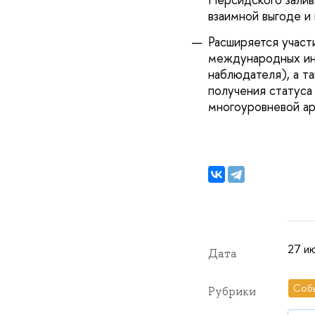
взаимной выгоде и 
Расширяется участ
международных ини
наблюдателя), а т
получения статуса
многоуровневой ар
27 ию
Дата
Соб
Рубрики