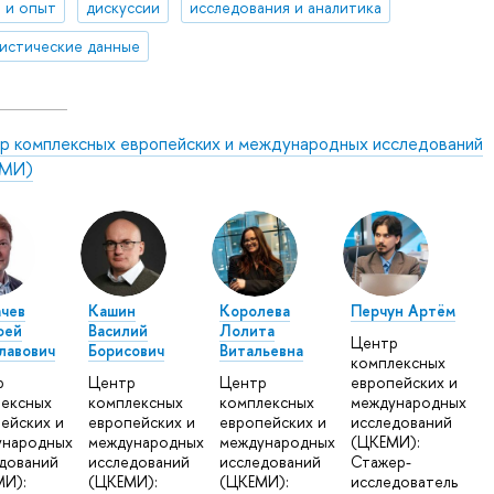
 и опыт
дискуссии
исследования и аналитика
истические данные
р комплексных европейских и международных исследований
МИ)
чев
Кашин
Королева
Перчун Артём
фей
Василий
Лолита
Центр
лавович
Борисович
Витальевна
комплексных
р
Центр
Центр
европейских и
ексных
комплексных
комплексных
международных
ейских и
европейских и
европейских и
исследований
ународных
международных
международных
(ЦКЕМИ):
дований
исследований
исследований
Стажер-
И):
(ЦКЕМИ):
(ЦКЕМИ):
исследователь