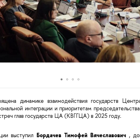
вящена динамике взаимодействия государств Центра
иональной интеграции и приоритетам председательств
стреч глав государств ЦА (КВГГЦА) в 2025 году.
ции выступил
Бордачев Тимофей Вячеславович
, д