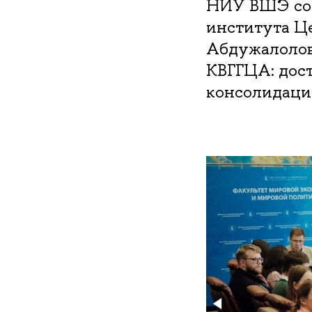
НИУ ВШЭ сос
института Ц
Абдужалолов
КВГГЦА: дос
консолидаци