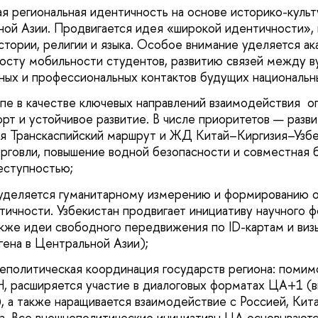
 региональная идентичность на основе историко-культ
ой Азии. Продвигается идея «широкой идентичности»,
тории, религии и языка. Особое внимание уделяется а
осту мобильности студентов, развитию связей между в
ых и профессиональных контактов будущих национальн
пе в качестве ключевых направлений взаимодействия 
орт и устойчивое развитие. В числе приоритетов — разв
я Транскаспийский маршрут и ЖД Китай–Киргизия–Узбе
рговли, повышение водной безопасности и совместная 
еступностью;
уделяется гуманитарному измерению и формированию 
тичности. Узбекистан продвигает инициативу научного 
акже идеи свободного передвижения по ID-картам и ви
гена в Центральной Азии);
еполитическая координация государств региона: помим
, расширяется участие в диалоговых форматах ЦА+1 (
 а также наращивается взаимодействие с Россией, Кит
а. Все внешнеполитические инициативы ЦА основываютс