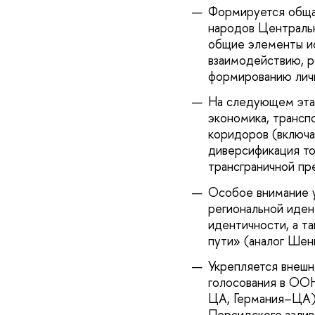
Формируется общая
народов Центральн
общие элементы ис
взаимодействию, р
формированию личн
На следующем эта
экономика, трансп
коридоров (включа
диверсификация то
трансграничной пр
Особое внимание 
региональной иден
идентичности, а т
пути» (аналог Шен
Укрепляется внешн
голосования в ООН
ЦА, Германия–ЦА),
Персидского залив