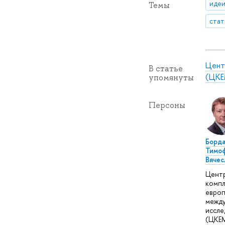
идеи
Темы
стат
Цент
В статье
(ЦКЕ
упомянуты
Персоны
Борда
Тимо
Вячес
Цент
компл
европ
межд
иссле
(ЦКЕМ