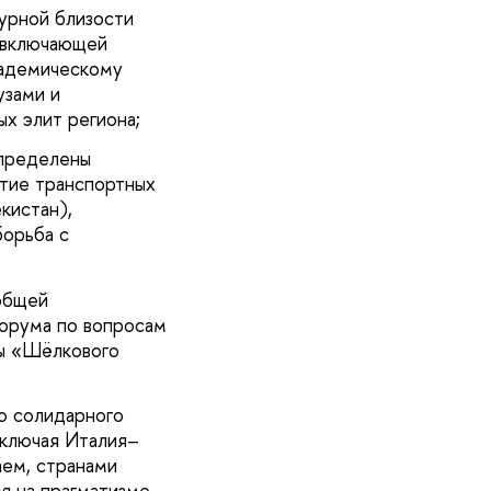
урной близости
 включающей
кадемическому
узами и
ых элит региона;
определены
итие транспортных
кистан),
борьба с
общей
форума по вопросам
зы «Шёлкового
о солидарного
включая Италия–
аем, странами
я на прагматизме,