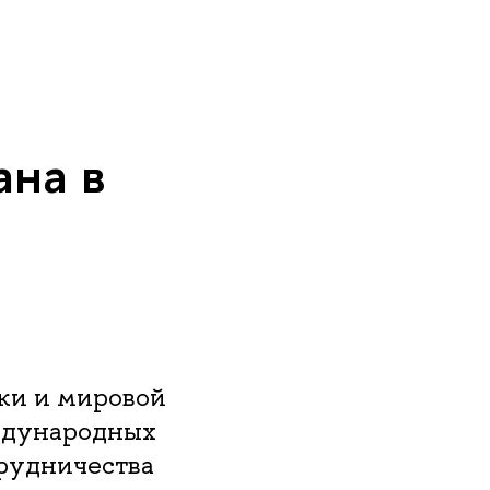
ана в
ки и мировой
ждународных
рудничества