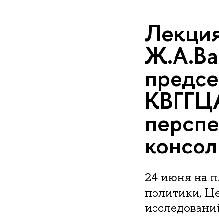
Лекци
Ж.А.Ва
предсе
КВГГЦА
перспе
консол
24 июня на 
политики, Ц
исследовани