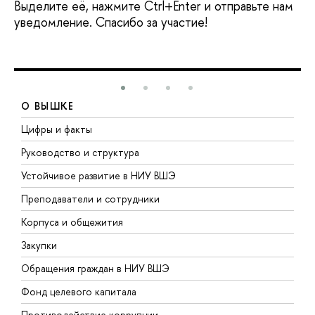
Выделите её, нажмите Ctrl+Enter и отправьте нам
уведомление. Спасибо за участие!
О ВЫШКЕ
Цифры и факты
Л
Руководство и структура
Д
Устойчивое развитие в НИУ ВШЭ
О
Преподаватели и сотрудники
П
Корпуса и общежития
В
Закупки
П
Обращения граждан в НИУ ВШЭ
А
Фонд целевого капитала
Д
Противодействие коррупции
Ц