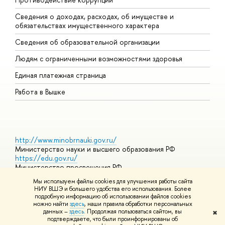
Сведения о доходах, расходах, об имуществе и
Б
обязательствах имущественного характера
О
Сведения об образовательной организации
О
Людям с ограниченными возможностями здоровья
Единая платежная страница
Работа в Вышке
http://www.minobrnauki.gov.ru/
Министерство науки и высшего образования РФ
https://edu.gov.ru/
Министерство просвещения РФ
https://elearning.hse.ru/mooc
Мы используем файлы cookies для улучшения работы сайта
Массовые открытые онлайн-курсы
НИУ ВШЭ и большего удобства его использования. Более
подробную информацию об использовании файлов cookies
можно найти
здесь
, наши правила обработки персональных
данных –
здесь
. Продолжая пользоваться сайтом, вы
✖
© НИУ ВШЭ 1993–2026
Адреса и контакты
Условия
подтверждаете, что были проинформированы об
использования материалов
Политика конфиденциальности
Карта