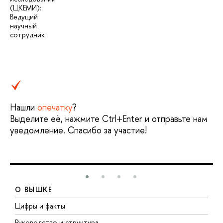
(ЦКЕМИ):
Ведущий
научный
сотрудник
Нашли
опечатку
?
Выделите её, нажмите Ctrl+Enter и отправьте нам
уведомление. Спасибо за участие!
О ВЫШКЕ
Цифры и факты
Л
Руководство и структура
Д