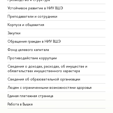
Устойчивое развитие в НИУ ВШЭ
О
Преподаватели и сотрудники
П
Корпуса и общежития
В
Закупки
П
Обращения граждан в НИУ ВШЭ
А
Фонд целевого капитала
Д
Противодействие коррупции
Ц
Сведения о доходах, расходах, об имуществе и
Б
обязательствах имущественного характера
О
Сведения об образовательной организации
О
Людям с ограниченными возможностями здоровья
Единая платежная страница
Работа в Вышке