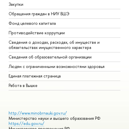
Закупки
П
Обращения граждан в НИУ ВШЭ
А
Фонд целевого капитала
Д
Противодействие коррупции
Ц
Сведения о доходах, расходах, об имуществе и
Б
обязательствах имущественного характера
О
Сведения об образовательной организации
О
Людям с ограниченными возможностями здоровья
Единая платежная страница
Работа в Вышке
http://www.minobrnauki.gov.ru/
Министерство науки и высшего образования РФ
https://edu.gov.ru/
Министерство просвещения РФ