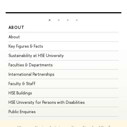
ABOUT
S
About
A
Key Figures & Facts
P
Sustainability at HSE University
U
Faculties & Departments
G
International Partnerships
E
Faculty & Staff
S
HSE Buildings
S
HSE University for Persons with Disabilities
B
Public Enquiries