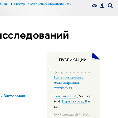
тики
Центр комплексных европейских и
исследований
ПУБЛИКАЦИИ
Книга
Политика памяти в
международных
отношениях
ий Викторович
Горюшина Е. М.
,
Миллер
А. И.
,
Ефременко Д. В.
и
др.
Владикавказ: ВНЦ РАН;