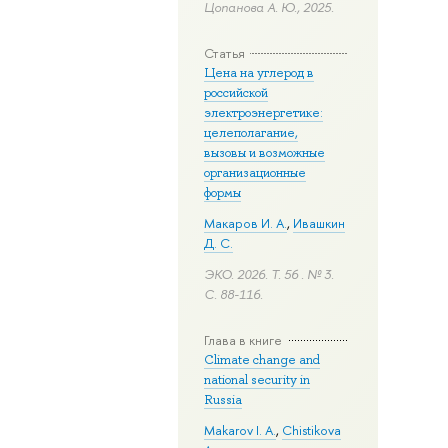
Цопанова А. Ю., 2025.
Статья
Цена на углерод в
российской
электроэнергетике:
целеполагание,
вызовы и возможные
организационные
формы
Макаров И. А.
,
Ивашкин
Д. С.
ЭКО. 2026. Т. 56 . № 3.
С. 88-116.
Глава в книге
Climate change and
national security in
Russia
Makarov I. A.
,
Chistikova