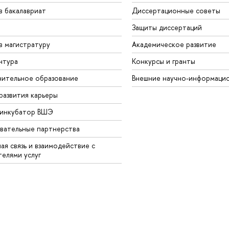
в бакалавриат
Диссертационные советы
Защиты диссертаций
в магистратуру
Академическое развитие
нтура
Конкурсы и гранты
ительное образование
Внешние научно-информаци
развития карьеры
-инкубатор ВШЭ
вательные партнерства
ая связь и взаимодействие с
телями услуг