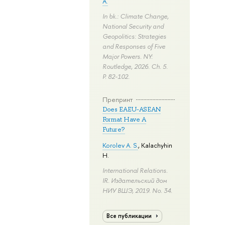
A.
In bk.: Climate Change,
National Security and
Geopolitics: Strategies
and Responses of Five
Major Powers. NY:
Routledge, 2026. Ch. 5.
P. 82-102.
Препринт
Does EAEU-ASEAN
Format Have A
Future?
Korolev A. S.
,
Kalachyhin
H.
International Relations.
IR. Издательский дом
НИУ ВШЭ, 2019. No. 34.
Все публикации