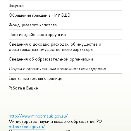
Закупки
П
Обращения граждан в НИУ ВШЭ
А
Фонд целевого капитала
Д
Противодействие коррупции
Ц
Сведения о доходах, расходах, об имуществе и
Б
обязательствах имущественного характера
О
Сведения об образовательной организации
О
Людям с ограниченными возможностями здоровья
Единая платежная страница
Работа в Вышке
http://www.minobrnauki.gov.ru/
Министерство науки и высшего образования РФ
https://edu.gov.ru/