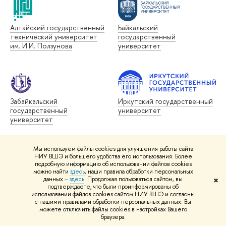
Алтайский государственный
Байкальский
технический университет
государственный
им. И.И. Ползунова
университет
Забайкальский
Иркутский государственный
государственный
университет
университет
Мы используем файлы cookies для улучшения работы сайта
НИУ ВШЭ и большего удобства его использования. Более
подробную информацию об использовании файлов cookies
можно найти
здесь
, наши правила обработки персональных
Томский государственный
Уральский государственный
данных –
здесь
. Продолжая пользоваться сайтом, вы
✖
университет
лесотехнический
подтверждаете, что были проинформированы об
университет
использовании файлов cookies сайтом НИУ ВШЭ и согласны
с нашими правилами обработки персональных данных. Вы
можете отключить файлы cookies в настройках Вашего
браузера.